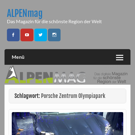
Skip
to
ALPENmag
content
Das Magazin für die schönste Region der Welt
Menü
Schlagwort:
Porsche Zentrum Olympiapark