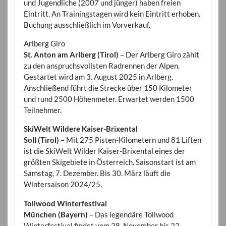
und Jugendliche (2007 und jünger) haben freien
Eintritt. An Trainingstagen wird kein Eintritt erhoben.
Buchung ausschließlich im Vorverkauf.
Arlberg Giro
St. Anton am Arlberg (Tirol)
– Der Arlberg Giro zählt
zu den anspruchsvollsten Radrennen der Alpen.
Gestartet wird am 3. August 2025 in Arlberg.
Anschließend führt die Strecke über 150 Kilometer
und rund 2500 Höhenmeter. Erwartet werden 1500
Teilnehmer.
SkiWelt Wildere Kaiser-Brixental
Soll (Tirol)
– Mit 275 Pisten-Kilometern und 81 Liften
ist die SkiWelt Wilder Kaiser-Brixental eines der
größten Skigebiete in Österreich. Saisonstart ist am
Samstag, 7. Dezember. Bis 30. März läuft die
Wintersaison 2024/25.
Tollwood Winterfestival
München (Bayern)
– Das legendäre Tollwood
Winterfestival findet vom 28. November bis 22.