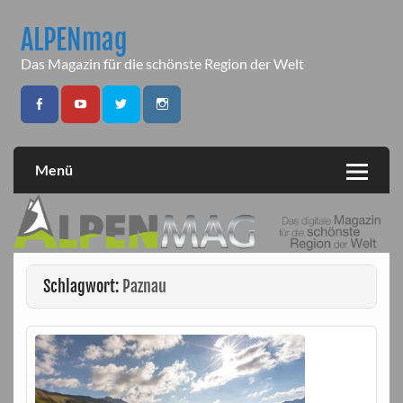
Skip
to
ALPENmag
content
Das Magazin für die schönste Region der Welt
Menü
Schlagwort:
Paznau