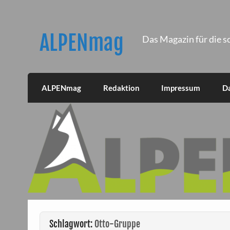
Skip
to
content
ALPENmag
Das Magazin für die s
ALPENmag
Redaktion
Impressum
D
Schlagwort:
Otto-Gruppe