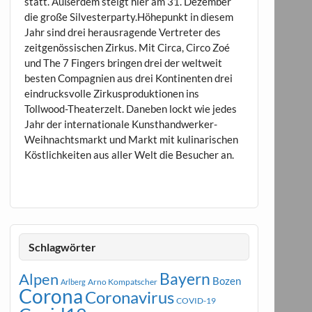
statt. Außerdem steigt hier am 31. Dezember
die große Silvesterparty.Höhepunkt in diesem
Jahr sind drei herausragende Vertreter des
zeitgenössischen Zirkus. Mit Circa, Circo Zoé
und The 7 Fingers bringen drei der weltweit
besten Compagnien aus drei Kontinenten drei
eindrucksvolle Zirkusproduktionen ins
Tollwood-Theaterzelt. Daneben lockt wie jedes
Jahr der internationale Kunsthandwerker-
Weihnachtsmarkt und Markt mit kulinarischen
Köstlichkeiten aus aller Welt die Besucher an.
Schlagwörter
Bayern
Alpen
Bozen
Arno Kompatscher
Arlberg
Corona
Coronavirus
COVID-19