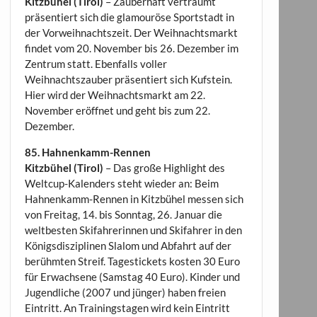
Kitzbühel (Tirol)
– Zauberhaft verträumt
präsentiert sich die glamouröse Sportstadt in
der Vorweihnachtszeit. Der Weihnachtsmarkt
findet vom 20. November bis 26. Dezember im
Zentrum statt. Ebenfalls voller
Weihnachtszauber präsentiert sich Kufstein.
Hier wird der Weihnachtsmarkt am 22.
November eröffnet und geht bis zum 22.
Dezember.
85. Hahnenkamm-Rennen
Kitzbühel (Tirol)
– Das große Highlight des
Weltcup-Kalenders steht wieder an: Beim
Hahnenkamm-Rennen in Kitzbühel messen sich
von Freitag, 14. bis Sonntag, 26. Januar die
weltbesten Skifahrerinnen und Skifahrer in den
Königsdisziplinen Slalom und Abfahrt auf der
berühmten Streif. Tagestickets kosten 30 Euro
für Erwachsene (Samstag 40 Euro). Kinder und
Jugendliche (2007 und jünger) haben freien
Eintritt. An Trainingstagen wird kein Eintritt