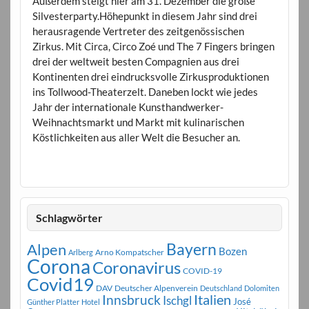
Außerdem steigt hier am 31. Dezember die große
Silvesterparty.Höhepunkt in diesem Jahr sind drei
herausragende Vertreter des zeitgenössischen
Zirkus. Mit Circa, Circo Zoé und The 7 Fingers bringen
drei der weltweit besten Compagnien aus drei
Kontinenten drei eindrucksvolle Zirkusproduktionen
ins Tollwood-Theaterzelt. Daneben lockt wie jedes
Jahr der internationale Kunsthandwerker-
Weihnachtsmarkt und Markt mit kulinarischen
Köstlichkeiten aus aller Welt die Besucher an.
Schlagwörter
Bayern
Alpen
Bozen
Arno Kompatscher
Arlberg
Corona
Coronavirus
COVID-19
Covid19
DAV
Deutscher Alpenverein
Deutschland
Dolomiten
Innsbruck
Italien
Ischgl
José
Günther Platter
Hotel