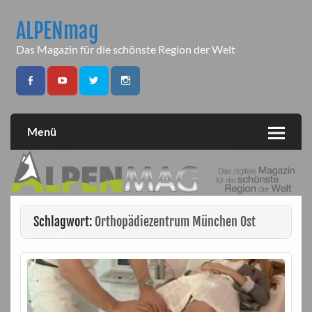
Skip
to
ALPENmag
content
Das Magazin für die schönste Region der Welt
Menü
Schlagwort:
Orthopädiezentrum München Ost