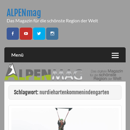
Skip
to
ALPENmag
content
Das Magazin für die schönste Region der Welt
Menü
Schlagwort:
nurdiehartenkommenindengarten