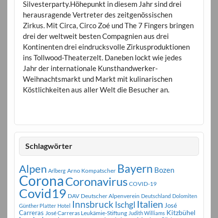
Silvesterparty.Höhepunkt in diesem Jahr sind drei
herausragende Vertreter des zeitgenössischen
Zirkus. Mit Circa, Circo Zoé und The 7 Fingers bringen
drei der weltweit besten Compagnien aus drei
Kontinenten drei eindrucksvolle Zirkusproduktionen
ins Tollwood-Theaterzelt. Daneben lockt wie jedes
Jahr der internationale Kunsthandwerker-
Weihnachtsmarkt und Markt mit kulinarischen
Köstlichkeiten aus aller Welt die Besucher an.
Schlagwörter
Bayern
Alpen
Bozen
Arno Kompatscher
Arlberg
Corona
Coronavirus
COVID-19
Covid19
DAV
Deutscher Alpenverein
Deutschland
Dolomiten
Innsbruck
Italien
Ischgl
José
Günther Platter
Hotel
Carreras
Kitzbühel
José Carreras Leukämie-Stiftung
Judith Williams