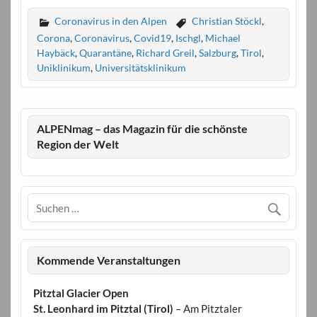
Coronavirus in den Alpen
Christian Stöckl
,
Corona
,
Coronavirus
,
Covid19
,
Ischgl
,
Michael
Haybäck
,
Quarantäne
,
Richard Greil
,
Salzburg
,
Tirol
,
Uniklinikum
,
Universitätsklinikum
ALPENmag – das Magazin für die schönste
Region der Welt
Kommende Veranstaltungen
Pitztal Glacier Open
St. Leonhard im Pitztal (Tirol)
– Am Pitztaler