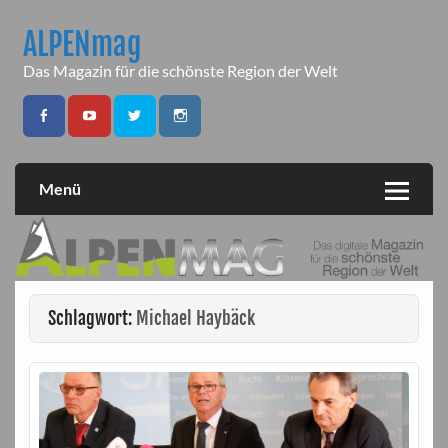
Skip
to
ALPENmag
content
Das Magazin für die schönste Region der Welt
Menü
Schlagwort:
Michael Haybäck