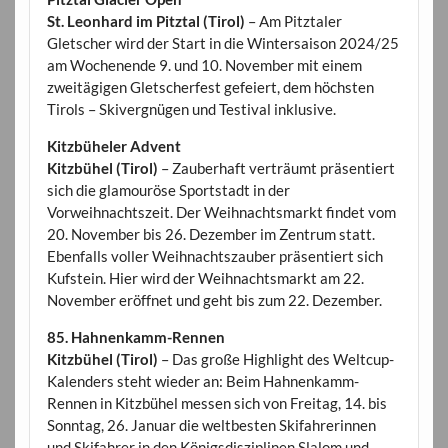
St. Leonhard im Pitztal (Tirol)
– Am Pitztaler
Gletscher wird der Start in die Wintersaison 2024/25
am Wochenende 9. und 10. November mit einem
zweitägigen Gletscherfest gefeiert, dem höchsten
Tirols – Skivergnügen und Testival inklusive.
Kitzbüheler Advent
Kitzbühel (Tirol)
– Zauberhaft verträumt präsentiert
sich die glamouröse Sportstadt in der
Vorweihnachtszeit. Der Weihnachtsmarkt findet vom
20. November bis 26. Dezember im Zentrum statt.
Ebenfalls voller Weihnachtszauber präsentiert sich
Kufstein. Hier wird der Weihnachtsmarkt am 22.
November eröffnet und geht bis zum 22. Dezember.
85. Hahnenkamm-Rennen
Kitzbühel (Tirol)
– Das große Highlight des Weltcup-
Kalenders steht wieder an: Beim Hahnenkamm-
Rennen in Kitzbühel messen sich von Freitag, 14. bis
Sonntag, 26. Januar die weltbesten Skifahrerinnen
und Skifahrer in den Königsdisziplinen Slalom und