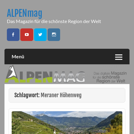
Skip
to
ALPENmag
content
Das Magazin für die schönste Region der Welt
Menü
Schlagwort:
Meraner Höhenweg