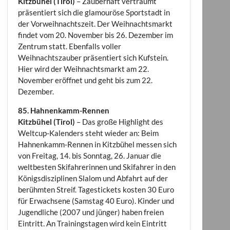
Kitzbühel (Tirol)
– Zauberhaft verträumt
präsentiert sich die glamouröse Sportstadt in
der Vorweihnachtszeit. Der Weihnachtsmarkt
findet vom 20. November bis 26. Dezember im
Zentrum statt. Ebenfalls voller
Weihnachtszauber präsentiert sich Kufstein.
Hier wird der Weihnachtsmarkt am 22.
November eröffnet und geht bis zum 22.
Dezember.
85. Hahnenkamm-Rennen
Kitzbühel (Tirol)
– Das große Highlight des
Weltcup-Kalenders steht wieder an: Beim
Hahnenkamm-Rennen in Kitzbühel messen sich
von Freitag, 14. bis Sonntag, 26. Januar die
weltbesten Skifahrerinnen und Skifahrer in den
Königsdisziplinen Slalom und Abfahrt auf der
berühmten Streif. Tagestickets kosten 30 Euro
für Erwachsene (Samstag 40 Euro). Kinder und
Jugendliche (2007 und jünger) haben freien
Eintritt. An Trainingstagen wird kein Eintritt