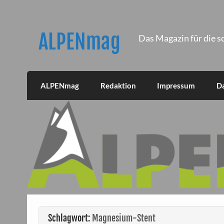
Skip
to
content
ALPENmag
Das Magazin für die s
ALPENmag
Redaktion
Impressum
D
Schlagwort:
Magnesium-Stent