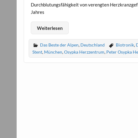
Durchblutungsfähigkeit von verengten Herzkranzgef
Jahres
Weiterlesen
Das Beste der Alpen
,
Deutschland
Biotronik
,
D
Stent
,
München
,
Osypka Herzzentrum
,
Peter Osypka H