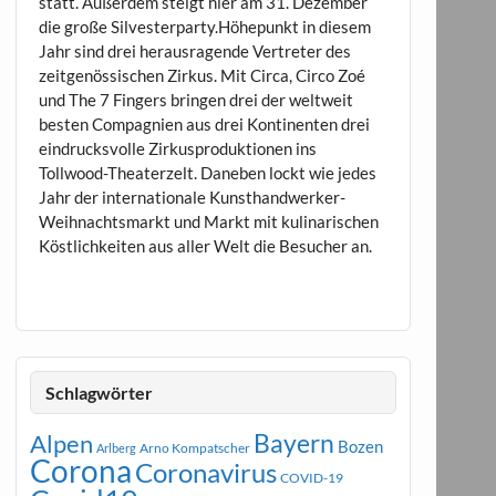
statt. Außerdem steigt hier am 31. Dezember
die große Silvesterparty.Höhepunkt in diesem
Jahr sind drei herausragende Vertreter des
zeitgenössischen Zirkus. Mit Circa, Circo Zoé
und The 7 Fingers bringen drei der weltweit
besten Compagnien aus drei Kontinenten drei
eindrucksvolle Zirkusproduktionen ins
Tollwood-Theaterzelt. Daneben lockt wie jedes
Jahr der internationale Kunsthandwerker-
Weihnachtsmarkt und Markt mit kulinarischen
Köstlichkeiten aus aller Welt die Besucher an.
Schlagwörter
Bayern
Alpen
Bozen
Arno Kompatscher
Arlberg
Corona
Coronavirus
COVID-19