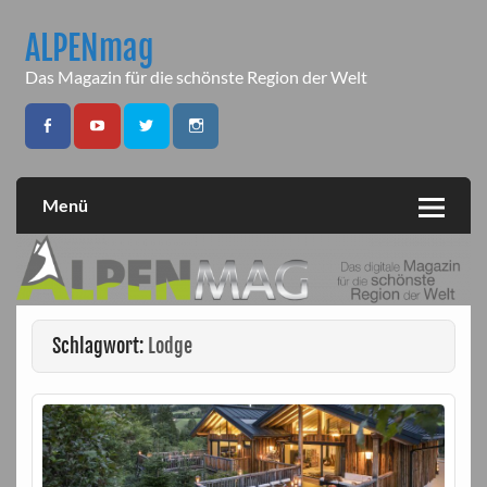
Skip
to
ALPENmag
content
Das Magazin für die schönste Region der Welt
Menü
Schlagwort:
Lodge