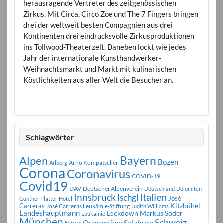
herausragende Vertreter des zeitgenössischen
Zirkus. Mit Circa, Circo Zoé und The 7 Fingers bringen
drei der weltweit besten Compagnien aus drei
Kontinenten drei eindrucksvolle Zirkusproduktionen
ins Tollwood-Theaterzelt. Daneben lockt wie jedes
Jahr der internationale Kunsthandwerker-
Weihnachtsmarkt und Markt mit kulinarischen
Köstlichkeiten aus aller Welt die Besucher an.
Schlagwörter
Bayern
Alpen
Bozen
Arno Kompatscher
Arlberg
Corona
Coronavirus
COVID-19
Covid19
DAV
Deutscher Alpenverein
Deutschland
Dolomiten
Innsbruck
Italien
Ischgl
José
Günther Platter
Hotel
Carreras
Kitzbühel
José Carreras Leukämie-Stiftung
Judith Williams
Landeshauptmann
Markus Söder
Lockdown
Leukämie
München
Schweiz
Salzburg
Quarantäne