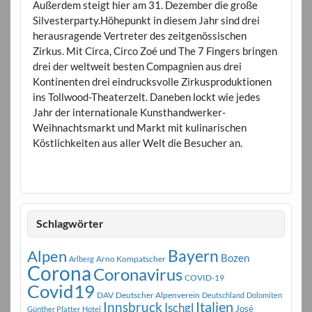
Außerdem steigt hier am 31. Dezember die große
Silvesterparty.Höhepunkt in diesem Jahr sind drei
herausragende Vertreter des zeitgenössischen
Zirkus. Mit Circa, Circo Zoé und The 7 Fingers bringen
drei der weltweit besten Compagnien aus drei
Kontinenten drei eindrucksvolle Zirkusproduktionen
ins Tollwood-Theaterzelt. Daneben lockt wie jedes
Jahr der internationale Kunsthandwerker-
Weihnachtsmarkt und Markt mit kulinarischen
Köstlichkeiten aus aller Welt die Besucher an.
Schlagwörter
Bayern
Alpen
Bozen
Arno Kompatscher
Arlberg
Corona
Coronavirus
COVID-19
Covid19
DAV
Deutscher Alpenverein
Deutschland
Dolomiten
Innsbruck
Italien
Ischgl
José
Günther Platter
Hotel