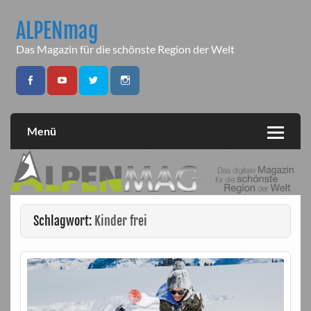
Skip
to
ALPENmag
content
Das Magazin für die schönste Region der Welt
Menü
Schlagwort:
Kinder frei