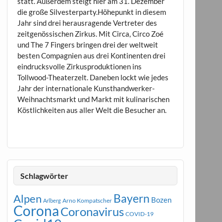
statt. Außerdem steigt hier am 31. Dezember
die große Silvesterparty.Höhepunkt in diesem
Jahr sind drei herausragende Vertreter des
zeitgenössischen Zirkus. Mit Circa, Circo Zoé
und The 7 Fingers bringen drei der weltweit
besten Compagnien aus drei Kontinenten drei
eindrucksvolle Zirkusproduktionen ins
Tollwood-Theaterzelt. Daneben lockt wie jedes
Jahr der internationale Kunsthandwerker-
Weihnachtsmarkt und Markt mit kulinarischen
Köstlichkeiten aus aller Welt die Besucher an.
Schlagwörter
Bayern
Alpen
Bozen
Arno Kompatscher
Arlberg
Corona
Coronavirus
COVID-19