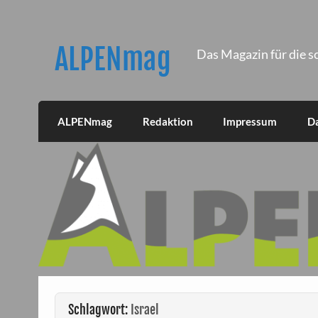
Skip
to
content
ALPENmag
Das Magazin für die s
ALPENmag
Redaktion
Impressum
D
Schlagwort:
Israel