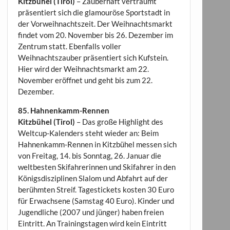
Kitzbühel (Tirol)
– Zauberhaft verträumt
präsentiert sich die glamouröse Sportstadt in
der Vorweihnachtszeit. Der Weihnachtsmarkt
findet vom 20. November bis 26. Dezember im
Zentrum statt. Ebenfalls voller
Weihnachtszauber präsentiert sich Kufstein.
Hier wird der Weihnachtsmarkt am 22.
November eröffnet und geht bis zum 22.
Dezember.
85. Hahnenkamm-Rennen
Kitzbühel (Tirol)
– Das große Highlight des
Weltcup-Kalenders steht wieder an: Beim
Hahnenkamm-Rennen in Kitzbühel messen sich
von Freitag, 14. bis Sonntag, 26. Januar die
weltbesten Skifahrerinnen und Skifahrer in den
Königsdisziplinen Slalom und Abfahrt auf der
berühmten Streif. Tagestickets kosten 30 Euro
für Erwachsene (Samstag 40 Euro). Kinder und
Jugendliche (2007 und jünger) haben freien
Eintritt. An Trainingstagen wird kein Eintritt