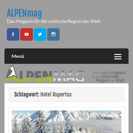
Skip
to
ALPENmag
content
Das Magazin für die schönste Region der Welt
Menü
Schlagwort:
Hotel Rupertus