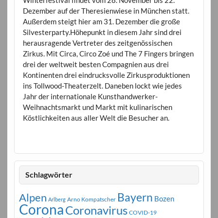
Winterfestival findet vom 28. November bis 22.
Dezember auf der Theresienwiese in München statt.
Außerdem steigt hier am 31. Dezember die große
Silvesterparty.Höhepunkt in diesem Jahr sind drei
herausragende Vertreter des zeitgenössischen
Zirkus. Mit Circa, Circo Zoé und The 7 Fingers bringen
drei der weltweit besten Compagnien aus drei
Kontinenten drei eindrucksvolle Zirkusproduktionen
ins Tollwood-Theaterzelt. Daneben lockt wie jedes
Jahr der internationale Kunsthandwerker-
Weihnachtsmarkt und Markt mit kulinarischen
Köstlichkeiten aus aller Welt die Besucher an.
Schlagwörter
Bayern
Alpen
Bozen
Arno Kompatscher
Arlberg
Corona
Coronavirus
COVID-19