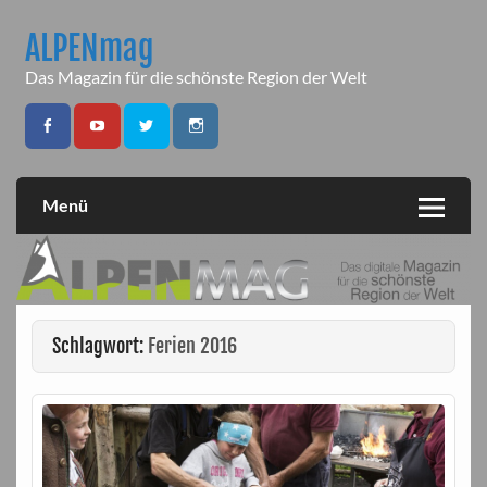
Skip
to
ALPENmag
content
Das Magazin für die schönste Region der Welt
Menü
Schlagwort:
Ferien 2016