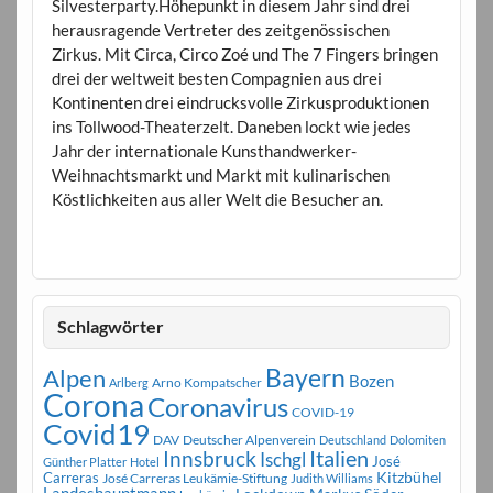
Silvesterparty.Höhepunkt in diesem Jahr sind drei
herausragende Vertreter des zeitgenössischen
Zirkus. Mit Circa, Circo Zoé und The 7 Fingers bringen
drei der weltweit besten Compagnien aus drei
Kontinenten drei eindrucksvolle Zirkusproduktionen
ins Tollwood-Theaterzelt. Daneben lockt wie jedes
Jahr der internationale Kunsthandwerker-
Weihnachtsmarkt und Markt mit kulinarischen
Köstlichkeiten aus aller Welt die Besucher an.
Schlagwörter
Bayern
Alpen
Bozen
Arno Kompatscher
Arlberg
Corona
Coronavirus
COVID-19
Covid19
DAV
Deutscher Alpenverein
Deutschland
Dolomiten
Innsbruck
Italien
Ischgl
José
Günther Platter
Hotel
Carreras
Kitzbühel
José Carreras Leukämie-Stiftung
Judith Williams