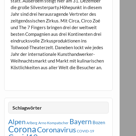
statt. Außerdem steigt hier am 31. Dezember
die große Silvesterparty.Höhepunkt in diesem
Jahr sind drei herausragende Vertreter des
zeitgenössischen Zirkus. Mit Circa, Circo Zoé
und The 7 Fingers bringen drei der weltweit
besten Compagnien aus drei Kontinenten drei
eindrucksvolle Zirkusproduktionen ins
Tollwood-Theaterzelt. Daneben lockt wie jedes
Jahr der internationale Kunsthandwerker-
Weihnachtsmarkt und Markt mit kulinarischen
Köstlichkeiten aus aller Welt die Besucher an.
Schlagwörter
Bayern
Alpen
Bozen
Arno Kompatscher
Arlberg
Corona
Coronavirus
COVID-19