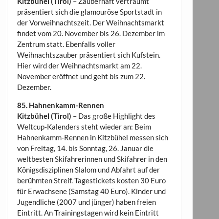
Kitzbühel (Tirol)
– Zauberhaft verträumt
präsentiert sich die glamouröse Sportstadt in
der Vorweihnachtszeit. Der Weihnachtsmarkt
findet vom 20. November bis 26. Dezember im
Zentrum statt. Ebenfalls voller
Weihnachtszauber präsentiert sich Kufstein.
Hier wird der Weihnachtsmarkt am 22.
November eröffnet und geht bis zum 22.
Dezember.
85. Hahnenkamm-Rennen
Kitzbühel (Tirol)
– Das große Highlight des
Weltcup-Kalenders steht wieder an: Beim
Hahnenkamm-Rennen in Kitzbühel messen sich
von Freitag, 14. bis Sonntag, 26. Januar die
weltbesten Skifahrerinnen und Skifahrer in den
Königsdisziplinen Slalom und Abfahrt auf der
berühmten Streif. Tagestickets kosten 30 Euro
für Erwachsene (Samstag 40 Euro). Kinder und
Jugendliche (2007 und jünger) haben freien
Eintritt. An Trainingstagen wird kein Eintritt