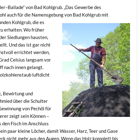
Köhler–Ballade“ von Bad Kohlgrub. „Das Gewerbe des
 wohl auch für die Namensgebung von Bad Kohlgrub mit
nden Kohlgrub, die es
u erhalten. Wo früher
 der Siedlungen hausten,
llt. Und das ist gar nicht
stvoll errichtet werden,
 Grad Celsius langsam vor
off nach innen gelangt.
olzkohlenstaub luftdicht
k, Bewirtung und
hmied über die Schulter
Gewinnung von Pechöl für
erer zeigt sein Können –
`s den Fisch im Anschluss
 ein paar kleine Löcher, damit Wasser, Harz, Teer und Gase
erk nicht mehr aus den Augen. Wenn das Holz komplett bis