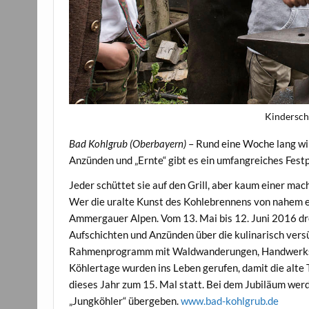
Kindersch
Bad Kohlgrub (Oberbayern)
– Rund eine Woche lang wir
Anzünden und „Ernte“ gibt es ein umfangreiches Fes
Jeder schüttet sie auf den Grill, aber kaum einer ma
Wer die uralte Kunst des Kohlebrennens von nahem e
Ammergauer Alpen. Vom 13. Mai bis 12. Juni 2016 dre
Aufschichten und Anzünden über die kulinarisch versü
Rahmenprogramm mit Waldwanderungen, Handwerksv
Köhlertage wurden ins Leben gerufen, damit die alte T
dieses Jahr zum 15. Mal statt. Bei dem Jubiläum werd
„Jungköhler“ übergeben.
www.bad-kohlgrub.de