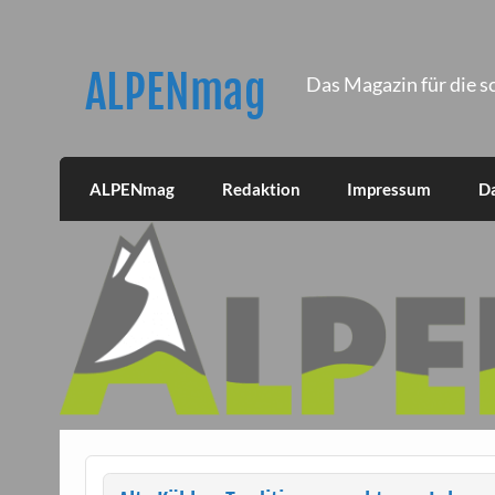
Skip
to
content
ALPENmag
Das Magazin für die s
ALPENmag
Redaktion
Impressum
D