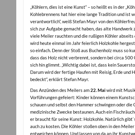
„Köhlern, dies ist eine Kunst“ – so heißt es in der „
Kohlebrennens hat hier eine lange Tradition und ist
verantwortlich“,
weiß Stefan Mayr von den Köhlerfreu
sich zur Aufgabe gemacht haben, das alte Handwerk z
viele Meiler rauchten und die rußigen Köhler abseits
wird heute einmal im Jahr feierlich Holzkohle hergeste
so einfach. Denn der Stoß aus Buchenholz muss so kun
dass das Holz nicht verbrennt, sondern bei circa 500
sich hin glimmt. „Wichtig dabei ist, dass kein Sauerst
Darum wird der fertige Haufen mit Reisig, Erde und H
bedeckt“, erklärt Stefan Mayr.
Das Anzünden des Meilers am
22. Mai
wird mit Musi
Vorführungen gefeiert: Kinder können einem Kunstsc
schauen und selbst den Hammer schwingen oder die 
medizinische Zwecke bestaunen. Auch ein Fischräuch
er braucht für seine Kunst: Holzkohle. Natürlich gibt
auch zu kosten. Die Köhler stoßen oben in den Meiler
entweichen können. Und lassen von da an ihr Kunstw