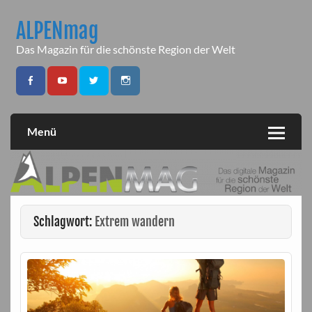
Skip
to
ALPENmag
content
Das Magazin für die schönste Region der Welt
Menü
Schlagwort:
Extrem wandern