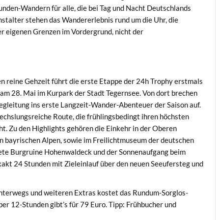
unden-Wandern für alle, die bei Tag und Nacht Deutschlands
stalter stehen das Wandererlebnis rund um die Uhr, die
r eigenen Grenzen im Vordergrund, nicht der
6
 reine Gehzeit führt die erste Etappe der 24h Trophy erstmals
t am 28. Mai im Kurpark der Stadt Tegernsee. Von dort brechen
Begleitung ins erste Langzeit-Wander-Abenteuer der Saison auf.
echslungsreiche Route, die frühlingsbedingt ihren höchsten
. Zu den Highlights gehören die Einkehr in der Oberen
n bayrischen Alpen, sowie im Freilichtmuseum der deutschen
tete Burgruine Hohenwaldeck und der Sonnenaufgang beim
xakt 24 Stunden mit Zieleinlauf über den neuen Seeufersteg und
unterwegs und weiteren Extras kostet das Rundum-Sorglos-
er 12-Stunden gibt’s für 79 Euro. Tipp: Frühbucher und