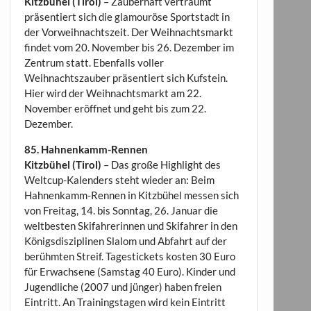
Kitzbühel (Tirol)
– Zauberhaft verträumt
präsentiert sich die glamouröse Sportstadt in
der Vorweihnachtszeit. Der Weihnachtsmarkt
findet vom 20. November bis 26. Dezember im
Zentrum statt. Ebenfalls voller
Weihnachtszauber präsentiert sich Kufstein.
Hier wird der Weihnachtsmarkt am 22.
November eröffnet und geht bis zum 22.
Dezember.
85. Hahnenkamm-Rennen
Kitzbühel (Tirol)
– Das große Highlight des
Weltcup-Kalenders steht wieder an: Beim
Hahnenkamm-Rennen in Kitzbühel messen sich
von Freitag, 14. bis Sonntag, 26. Januar die
weltbesten Skifahrerinnen und Skifahrer in den
Königsdisziplinen Slalom und Abfahrt auf der
berühmten Streif. Tagestickets kosten 30 Euro
für Erwachsene (Samstag 40 Euro). Kinder und
Jugendliche (2007 und jünger) haben freien
Eintritt. An Trainingstagen wird kein Eintritt