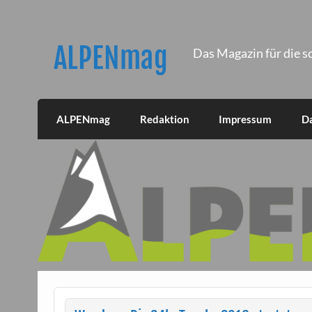
Skip
to
content
ALPENmag
Das Magazin für die s
ALPENmag
Redaktion
Impressum
D