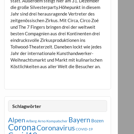
statt. Außerdem steigt hier am 31. Dezember
die große Silvesterparty.Höhepunkt in diesem
Jahr sind drei herausragende Vertreter des
zeitgenössischen Zirkus. Mit Circa, Circo Zoé
und The 7 Fingers bringen drei der weltweit
besten Compagnien aus drei Kontinenten drei
eindrucksvolle Zirkusproduktionen ins
Tollwood-Theaterzelt. Daneben lockt wie jedes
Jahr der internationale Kunsthandwerker-
Weihnachtsmarkt und Markt mit kulinarischen
Köstlichkeiten aus aller Welt die Besucher an.
Schlagwörter
Bayern
Alpen
Bozen
Arno Kompatscher
Arlberg
Corona
Coronavirus
COVID-19