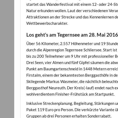
startet das Wanderfestival mit einem 12- oder 24-St
Natur erkunden wollen. Laut der verschiedenen Veran
Attraktionen an der Strecke und das Kennenlernen de
Wettbewerbscharakter.
Los geht’s am Tegernsee am 28. Mai 201
Über 56 Kilometer, 2.557 Höhenmeter und 19 Stunden
durch die Alpenregion Tegernsee Schliersee. Start is
bis zu 200 Teilnehmer um 9 Uhr mit professioneller 
Drei Seen, vier Almen und fünf Gipfel säumen die abw
Punkt am Baumgartenschneid in 1448 Metern erreicht
Firstalm, einem der bekanntesten Berggasthöfe in de
Skilegende Markus Wasmeier, die nächtlich beleuch
Berggasthof Neureuth. Der Kreis(-lauf) endet nach e
wohlverdientem Finisher-Frühstück am Startpunkt.
Inklusive Streckenplanung, Begleitung, Stärkungen 
Paket 119 Euro pro Person. Die verkürzte Variante üb
Gruppen ab drei Personen erhalten Sonderrabatt.