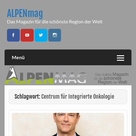
Skip
to
ALPENmag
content
Das Magazin für die schönste Region der Welt
Menü
Schlagwort:
Centrum für Integrierte Onkologie