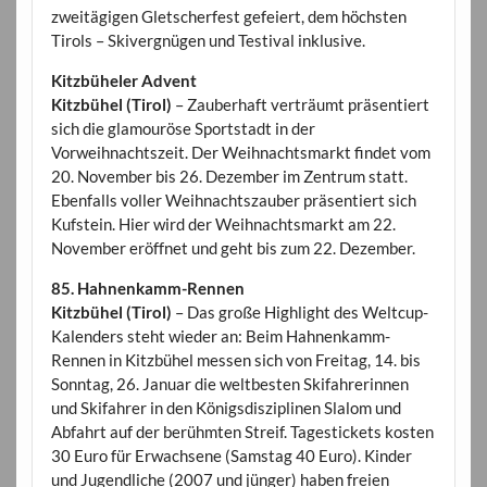
zweitägigen Gletscherfest gefeiert, dem höchsten
Tirols – Skivergnügen und Testival inklusive.
Kitzbüheler Advent
Kitzbühel (Tirol)
– Zauberhaft verträumt präsentiert
sich die glamouröse Sportstadt in der
Vorweihnachtszeit. Der Weihnachtsmarkt findet vom
20. November bis 26. Dezember im Zentrum statt.
Ebenfalls voller Weihnachtszauber präsentiert sich
Kufstein. Hier wird der Weihnachtsmarkt am 22.
November eröffnet und geht bis zum 22. Dezember.
85. Hahnenkamm-Rennen
Kitzbühel (Tirol)
– Das große Highlight des Weltcup-
Kalenders steht wieder an: Beim Hahnenkamm-
Rennen in Kitzbühel messen sich von Freitag, 14. bis
Sonntag, 26. Januar die weltbesten Skifahrerinnen
und Skifahrer in den Königsdisziplinen Slalom und
Abfahrt auf der berühmten Streif. Tagestickets kosten
30 Euro für Erwachsene (Samstag 40 Euro). Kinder
und Jugendliche (2007 und jünger) haben freien