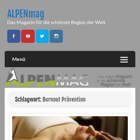
Skip
to
ALPENmag
content
Das Magazin für die schönste Region der Welt
Menü
Schlagwort:
Burnout Prävention