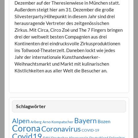
Dezember auf der Theresienwiese in München statt.
Außerdem steigt hier am 31. Dezember die große
Silvesterparty.Höhepunkt in diesem Jahr sind drei
herausragende Vertreter des zeitgenössischen
Zirkus. Mit Circa, Circo Zoé und The 7 Fingers bringen
drei der weltweit besten Compagnien aus drei
Kontinenten drei eindrucksvolle Zirkusproduktionen
ins Tollwood-Theaterzelt. Daneben lockt wie jedes
Jahr der internationale Kunsthandwerker-
Weihnachtsmarkt und Markt mit kulinarischen
Köstlichkeiten aus aller Welt die Besucher an.
Schlagwörter
Bayern
Alpen
Bozen
Arno Kompatscher
Arlberg
Corona
Coronavirus
COVID-19
Covid19
DAV
Deutscher Alpenverein
Deutschland
Dolomiten