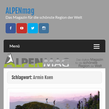
Skip
to
ALPENmag
content
Das Magazin für die schönste Region der Welt
Menü
Schlagwort:
Armin Kuen