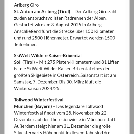
Arlberg Giro
St. Anton am Arlberg (Tirol)
– Der Arlberg Giro zählt
zu den anspruchsvollsten Radrennen der Alpen.
Gestartet wird am 3. August 2025 in Arlberg.
Anschließend führt die Strecke über 150 Kilometer
und rund 2500 Höhenmeter. Erwartet werden 1500
Teilnehmer.
SkiWelt Wildere Kaiser-Brixental
Soll (Tirol)
– Mit 275 Pisten-Kilometern und 81 Liften
ist die SkiWelt Wilder Kaiser-Brixental eines der
größten Skigebiete in Österreich. Saisonstart ist am
Samstag, 7. Dezember. Bis 30. März läuft die
Wintersaison 2024/25.
Tollwood Winterfestival
München (Bayern)
– Das legendäre Tollwood
Winterfestival findet vom 28. November bis 22.
Dezember auf der Theresienwiese in München statt.
Außerdem steigt hier am 31. Dezember die große
Silvesterparty.Höhepunkt in diesem Jahr sind drei