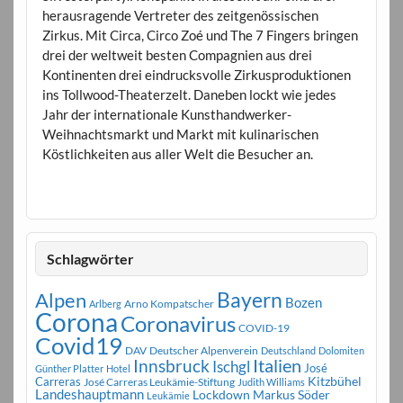
herausragende Vertreter des zeitgenössischen
Zirkus. Mit Circa, Circo Zoé und The 7 Fingers bringen
drei der weltweit besten Compagnien aus drei
Kontinenten drei eindrucksvolle Zirkusproduktionen
ins Tollwood-Theaterzelt. Daneben lockt wie jedes
Jahr der internationale Kunsthandwerker-
Weihnachtsmarkt und Markt mit kulinarischen
Köstlichkeiten aus aller Welt die Besucher an.
Schlagwörter
Bayern
Alpen
Bozen
Arno Kompatscher
Arlberg
Corona
Coronavirus
COVID-19
Covid19
DAV
Deutscher Alpenverein
Deutschland
Dolomiten
Innsbruck
Italien
Ischgl
José
Günther Platter
Hotel
Carreras
Kitzbühel
José Carreras Leukämie-Stiftung
Judith Williams
Landeshauptmann
Markus Söder
Lockdown
Leukämie