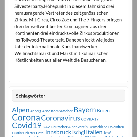
Silvesterparty.Höhepunkt in diesem Jahr sind drei
herausragende Vertreter des zeitgenössischen
Zirkus. Mit Circa, Circo Zoé und The 7 Fingers bringen
drei der weltweit besten Compagnien aus drei
Kontinenten drei eindrucksvolle Zirkusproduktionen
ins Tollwood-Theaterzelt. Daneben lockt wie jedes
Jahr der internationale Kunsthandwerker-
Weihnachtsmarkt und Markt mit kulinarischen
Köstlichkeiten aus aller Welt die Besucher an.
Schlagwörter
Bayern
Alpen
Bozen
Arno Kompatscher
Arlberg
Corona
Coronavirus
COVID-19
Covid19
DAV
Deutscher Alpenverein
Deutschland
Dolomiten
Innsbruck
Italien
Ischgl
José
Günther Platter
Hotel