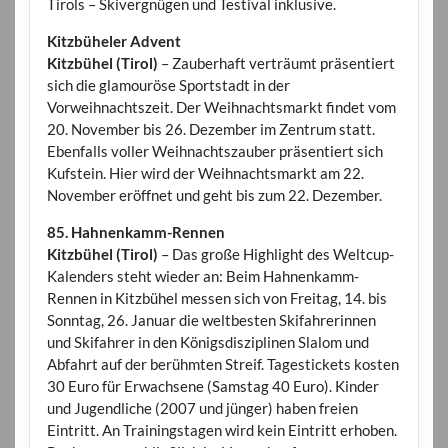
Tirols – Skivergnügen und Testival inklusive.
Kitzbüheler Advent
Kitzbühel (Tirol)
– Zauberhaft verträumt präsentiert
sich die glamouröse Sportstadt in der
Vorweihnachtszeit. Der Weihnachtsmarkt findet vom
20. November bis 26. Dezember im Zentrum statt.
Ebenfalls voller Weihnachtszauber präsentiert sich
Kufstein. Hier wird der Weihnachtsmarkt am 22.
November eröffnet und geht bis zum 22. Dezember.
85. Hahnenkamm-Rennen
Kitzbühel (Tirol)
– Das große Highlight des Weltcup-
Kalenders steht wieder an: Beim Hahnenkamm-
Rennen in Kitzbühel messen sich von Freitag, 14. bis
Sonntag, 26. Januar die weltbesten Skifahrerinnen
und Skifahrer in den Königsdisziplinen Slalom und
Abfahrt auf der berühmten Streif. Tagestickets kosten
30 Euro für Erwachsene (Samstag 40 Euro). Kinder
und Jugendliche (2007 und jünger) haben freien
Eintritt. An Trainingstagen wird kein Eintritt erhoben.