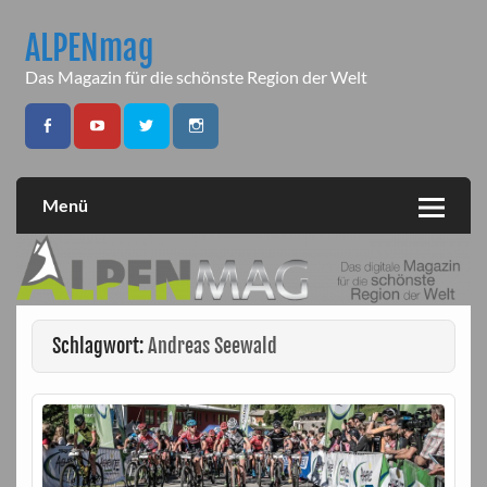
Skip
to
ALPENmag
content
Das Magazin für die schönste Region der Welt
Menü
Schlagwort:
Andreas Seewald