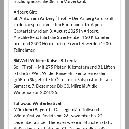
Buchung ausschließlich im Vorverkauf.
Arlberg Giro
St. Anton am Arlberg (Tirol)
– Der Arlberg Giro zählt
zu den anspruchsvollsten Radrennen der Alpen.
Gestartet wird am 3. August 2025 in Arlberg.
Anschließend führt die Strecke über 150 Kilometer
und rund 2500 Höhenmeter. Erwartet werden 1500
Teilnehmer.
SkiWelt Wildere Kaiser-Brixental
Soll (Tirol)
– Mit 275 Pisten-Kilometern und 81 Liften
ist die SkiWelt Wilder Kaiser-Brixental eines der
größten Skigebiete in Österreich. Saisonstart ist am
Samstag, 7. Dezember. Bis 30. März läuft die
Wintersaison 2024/25.
Tollwood Winterfestival
München (Bayern)
– Das legendäre Tollwood
Winterfestival findet vom 28. November bis 22.
Dezember auf der Theresienwiese in München statt.
Außerdem steigt hier am 31. Dezember die große