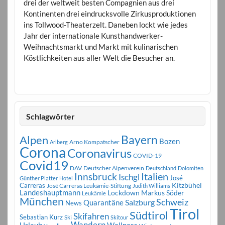
drei der weltweit besten Compagnien aus drei
Kontinenten drei eindrucksvolle Zirkusproduktionen
ins Tollwood-Theaterzelt. Daneben lockt wie jedes
Jahr der internationale Kunsthandwerker-
Weihnachtsmarkt und Markt mit kulinarischen
Köstlichkeiten aus aller Welt die Besucher an.
Schlagwörter
Bayern
Alpen
Bozen
Arno Kompatscher
Arlberg
Corona
Coronavirus
COVID-19
Covid19
DAV
Deutscher Alpenverein
Deutschland
Dolomiten
Innsbruck
Italien
Ischgl
José
Günther Platter
Hotel
Carreras
Kitzbühel
José Carreras Leukämie-Stiftung
Judith Williams
Landeshauptmann
Markus Söder
Lockdown
Leukämie
München
Schweiz
Salzburg
Quarantäne
News
Tirol
Südtirol
Skifahren
Sebastian Kurz
Ski
Skitour
Wandern
Urlaub
Wellness