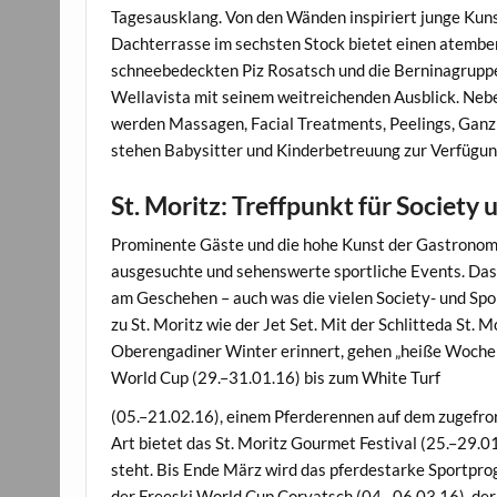
Tagesausklang. Von den Wänden inspiriert junge Kuns
Dachterrasse im sechsten Stock bietet einen atember
schneebedeckten Piz Rosatsch und die Berninagruppe
Wellavista mit seinem weitreichenden Ausblick. Ne
werden Massagen, Facial Treatments, Peelings, Gan
stehen Babysitter und Kinderbetreuung zur Verfügun
St. Moritz: Treffpunkt für Society 
Prominente Gäste und die hohe Kunst der Gastronomie
ausgesuchte und sehenswerte sportliche Events. Das
am Geschehen – auch was die vielen Society- und Spo
zu St. Moritz wie der Jet Set. Mit der Schlitteda St. 
Oberengadiner Winter erinnert, gehen „heiße Wochen“
World Cup (29.–31.01.16) bis zum White Turf
(05.–21.02.16), einem Pferderennen auf dem zugefror
Art bietet das St. Moritz Gourmet Festival (25.–29.0
steht. Bis Ende März wird das pferdestarke Sportpr
der Freeski World Cup Corvatsch (04.–06.03.16), der