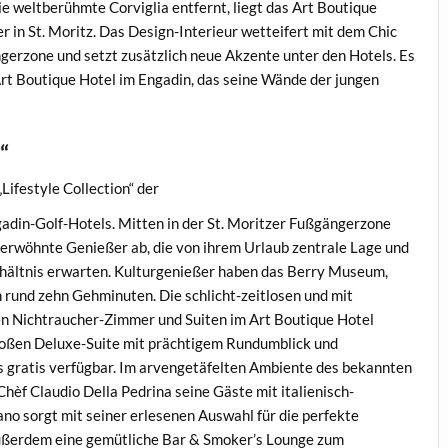
e weltberühmte Corviglia entfernt, liegt das Art Boutique
r in St. Moritz. Das Design-Interieur wetteifert mit dem Chic
gerzone und setzt zusätzlich neue Akzente unter den Hotels. Es
 Art Boutique Hotel im Engadin, das seine Wände der jungen
“
Lifestyle Collection“ der
adin-Golf-Hotels. Mitten in der St. Moritzer Fußgängerzone
verwöhnte Genießer ab, die von ihrem Urlaub zentrale Lage und
rhältnis erwarten. Kulturgenießer haben das Berry Museum,
und zehn Gehminuten. Die schlicht-zeitlosen und mit
en Nichtraucher-Zimmer und Suiten im Art Boutique Hotel
oßen Deluxe-Suite mit prächtigem Rundumblick und
gratis verfügbar. Im arvengetäfelten Ambiente des bekannten
f Claudio Della Pedrina seine Gäste mit italienisch-
ano sorgt mit seiner erlesenen Auswahl für die perfekte
ußerdem eine gemütliche Bar & Smoker’s Lounge zum