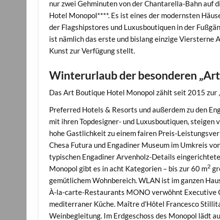
nur zwei Gehminuten von der Chantarella-Bahn auf di
Hotel Monopol****. Es ist eines der modernsten Häuse
der Flagshipstores und Luxusboutiquen in der Fußgän
ist nämlich das erste und bislang einzige Viersterne
Kunst zur Verfügung stellt.
Winterurlaub der besonderen „Art
Das Art Boutique Hotel Monopol zählt seit 2015 zur „
Preferred Hotels & Resorts und außerdem zu den Eng
mit ihren Topdesigner- und Luxusboutiquen, steigen 
hohe Gastlichkeit zu einem fairen Preis-Leistungsve
Chesa Futura und Engadiner Museum im Umkreis von r
typischen Engadiner Arvenholz-Details eingerichtet
2
Monopol gibt es in acht Kategorien – bis zur 60 m
gr
gemütlichem Wohnbereich. WLAN ist im ganzen Haus 
À-la-carte-Restaurants MONO verwöhnt Executive Chè
mediterraner Küche. Maître d’Hôtel Francesco Stillit
Weinbegleitung. Im Erdgeschoss des Monopol lädt a