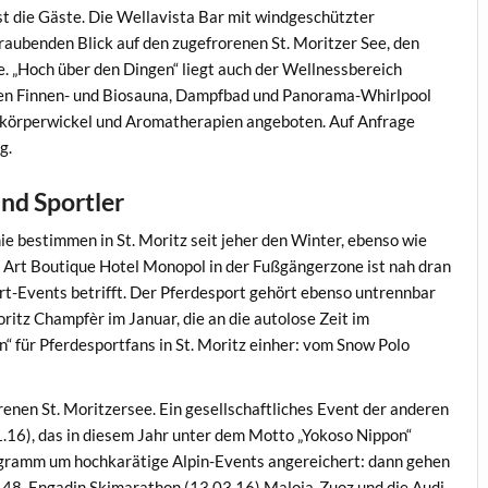
t die Gäste. Die Wellavista Bar mit windgeschützter
aubenden Blick auf den zugefrorenen St. Moritzer See, den
. „Hoch über den Dingen“ liegt auch der Wellnessbereich
ben Finnen- und Biosauna, Dampfbad und Panorama-Whirlpool
zkörperwickel und Aromatherapien angeboten. Auf Anfrage
g.
und Sportler
 bestimmen in St. Moritz seit jeher den Winter, ebenso wie
 Art Boutique Hotel Monopol in der Fußgängerzone ist nah dran
rt-Events betrifft. Der Pferdesport gehört ebenso untrennbar
Moritz Champfèr im Januar, die an die autolose Zeit im
 für Pferdesportfans in St. Moritz einher: vom Snow Polo
enen St. Moritzersee. Ein gesellschaftliches Event der anderen
1.16), das in diesem Jahr unter dem Motto „Yokoso Nippon“
ogramm um hochkarätige Alpin-Events angereichert: dann gehen
 48. Engadin Skimarathon (13.03.16) Maloja-Zuoz und die Audi