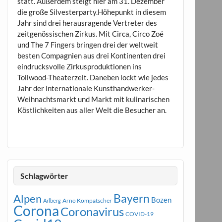
statt. Außerdem steigt hier am 31. Dezember
die große Silvesterparty.Höhepunkt in diesem
Jahr sind drei herausragende Vertreter des
zeitgenössischen Zirkus. Mit Circa, Circo Zoé
und The 7 Fingers bringen drei der weltweit
besten Compagnien aus drei Kontinenten drei
eindrucksvolle Zirkusproduktionen ins
Tollwood-Theaterzelt. Daneben lockt wie jedes
Jahr der internationale Kunsthandwerker-
Weihnachtsmarkt und Markt mit kulinarischen
Köstlichkeiten aus aller Welt die Besucher an.
Schlagwörter
Bayern
Alpen
Bozen
Arno Kompatscher
Arlberg
Corona
Coronavirus
COVID-19