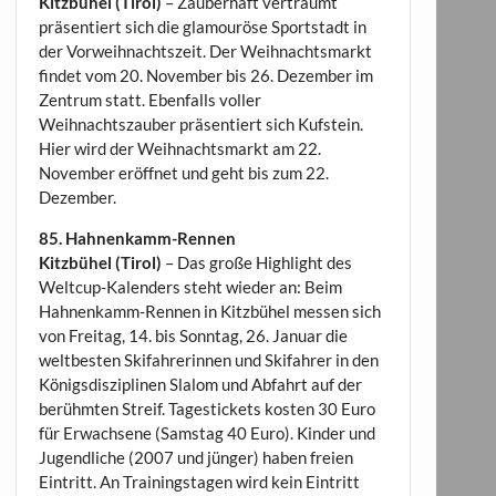
Kitzbühel (Tirol)
– Zauberhaft verträumt
präsentiert sich die glamouröse Sportstadt in
der Vorweihnachtszeit. Der Weihnachtsmarkt
findet vom 20. November bis 26. Dezember im
Zentrum statt. Ebenfalls voller
Weihnachtszauber präsentiert sich Kufstein.
Hier wird der Weihnachtsmarkt am 22.
November eröffnet und geht bis zum 22.
Dezember.
85. Hahnenkamm-Rennen
Kitzbühel (Tirol)
– Das große Highlight des
Weltcup-Kalenders steht wieder an: Beim
Hahnenkamm-Rennen in Kitzbühel messen sich
von Freitag, 14. bis Sonntag, 26. Januar die
weltbesten Skifahrerinnen und Skifahrer in den
Königsdisziplinen Slalom und Abfahrt auf der
berühmten Streif. Tagestickets kosten 30 Euro
für Erwachsene (Samstag 40 Euro). Kinder und
Jugendliche (2007 und jünger) haben freien
Eintritt. An Trainingstagen wird kein Eintritt