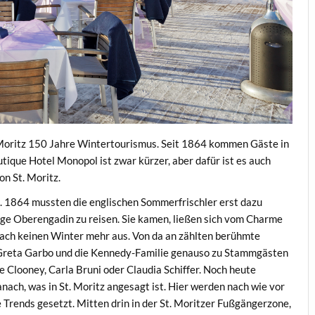
. Moritz 150 Jahre Wintertourismus. Seit 1864 kommen Gäste in
ique Hotel Monopol ist zwar kürzer, aber dafür ist es auch
n St. Moritz.
s. 1864 mussten die englischen Sommerfrischler erst dazu
ige Oberengadin zu reisen. Sie kamen, ließen sich vom Charme
anach keinen Winter mehr aus. Von da an zählten berühmte
, Greta Garbo und die Kennedy-Familie genauso zu Stammgästen
e Clooney, Carla Bruni oder Claudia Schiffer. Noch heute
nach, was in St. Moritz angesagt ist. Hier werden nach wie vor
Trends gesetzt. Mitten drin in der St. Moritzer Fußgängerzone,