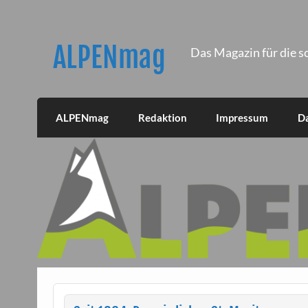
Skip
to
content
ALPENmag
Das Magazin für die s
ALPENmag
Redaktion
Impressum
D