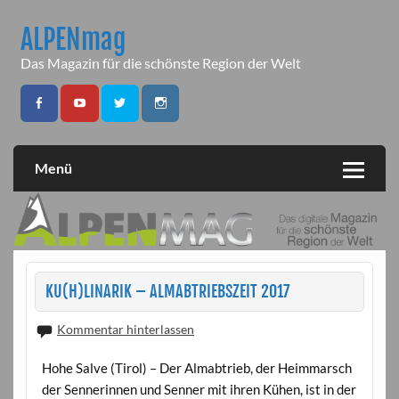
Skip
to
ALPENmag
content
Das Magazin für die schönste Region der Welt
Menü
KU(H)LINARIK – ALMABTRIEBSZEIT 2017
Kommentar hinterlassen
Hohe Salve (Tirol) – Der Almabtrieb, der Heimmarsch
der Sennerinnen und Senner mit ihren Kühen, ist in der