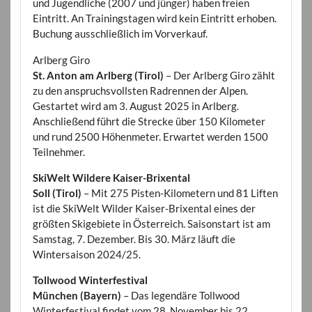
und Jugendliche (2007 und jünger) haben freien
Eintritt. An Trainingstagen wird kein Eintritt erhoben.
Buchung ausschließlich im Vorverkauf.
Arlberg Giro
St. Anton am Arlberg (Tirol)
– Der Arlberg Giro zählt
zu den anspruchsvollsten Radrennen der Alpen.
Gestartet wird am 3. August 2025 in Arlberg.
Anschließend führt die Strecke über 150 Kilometer
und rund 2500 Höhenmeter. Erwartet werden 1500
Teilnehmer.
SkiWelt Wildere Kaiser-Brixental
Soll (Tirol)
– Mit 275 Pisten-Kilometern und 81 Liften
ist die SkiWelt Wilder Kaiser-Brixental eines der
größten Skigebiete in Österreich. Saisonstart ist am
Samstag, 7. Dezember. Bis 30. März läuft die
Wintersaison 2024/25.
Tollwood Winterfestival
München (Bayern)
– Das legendäre Tollwood
Winterfestival findet vom 28. November bis 22.