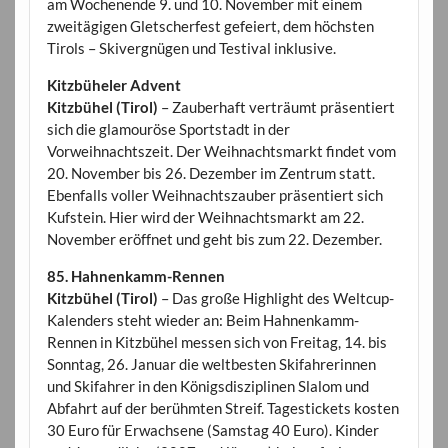
am Wochenende 9. und 10. November mit einem
zweitägigen Gletscherfest gefeiert, dem höchsten
Tirols – Skivergnügen und Testival inklusive.
Kitzbüheler Advent
Kitzbühel (Tirol)
– Zauberhaft verträumt präsentiert
sich die glamouröse Sportstadt in der
Vorweihnachtszeit. Der Weihnachtsmarkt findet vom
20. November bis 26. Dezember im Zentrum statt.
Ebenfalls voller Weihnachtszauber präsentiert sich
Kufstein. Hier wird der Weihnachtsmarkt am 22.
November eröffnet und geht bis zum 22. Dezember.
85. Hahnenkamm-Rennen
Kitzbühel (Tirol)
– Das große Highlight des Weltcup-
Kalenders steht wieder an: Beim Hahnenkamm-
Rennen in Kitzbühel messen sich von Freitag, 14. bis
Sonntag, 26. Januar die weltbesten Skifahrerinnen
und Skifahrer in den Königsdisziplinen Slalom und
Abfahrt auf der berühmten Streif. Tagestickets kosten
30 Euro für Erwachsene (Samstag 40 Euro). Kinder