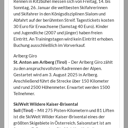
Rennen in Kitzbühel messen sich von Freitag, 14. bis
Sonntag, 26. Januar die weltbesten Skifahrerinnen
und Skifahrer in den Königsdisziplinen Slalom und
Abfahrt auf der berühmten Streif. Tagestickets kosten
30 Euro für Erwachsene (Samstag 40 Euro). Kinder
und Jugendliche (2007 und jünger) haben freien
Eintritt. An Trainingstagen wird kein Eintritt erhoben.
Buchung ausschließlich im Vorverkauf.
Arlberg Giro
St. Anton am Arlberg (Tirol)
– Der Arlberg Giro zählt
zu den anspruchsvollsten Radrennen der Alpen.
Gestartet wird am 3. August 2025 in Arlberg.
Anschließend führt die Strecke über 150 Kilometer
und rund 2500 Höhenmeter. Erwartet werden 1500
Teilnehmer.
SkiWelt Wildere Kaiser-Brixental
Soll (Tirol)
– Mit 275 Pisten-Kilometern und 81 Liften
ist die SkiWelt Wilder Kaiser-Brixental eines der
größten Skigebiete in Österreich. Saisonstart ist am