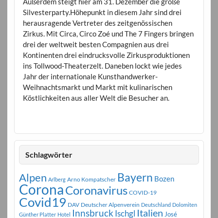
Außerdem steigt hier am 31. Dezember die große
Silvesterparty.Höhepunkt in diesem Jahr sind drei
herausragende Vertreter des zeitgenössischen
Zirkus. Mit Circa, Circo Zoé und The 7 Fingers bringen
drei der weltweit besten Compagnien aus drei
Kontinenten drei eindrucksvolle Zirkusproduktionen
ins Tollwood-Theaterzelt. Daneben lockt wie jedes
Jahr der internationale Kunsthandwerker-
Weihnachtsmarkt und Markt mit kulinarischen
Köstlichkeiten aus aller Welt die Besucher an.
Schlagwörter
Bayern
Alpen
Bozen
Arno Kompatscher
Arlberg
Corona
Coronavirus
COVID-19
Covid19
DAV
Deutscher Alpenverein
Deutschland
Dolomiten
Innsbruck
Italien
Ischgl
José
Günther Platter
Hotel