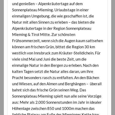
und genießen – Alpenkräutertage auf dem
Sonnenplateau Mieming. Urlaubstage in einer
einmaligen Umgebung, die wie geschaffen ist, die
Natur mit allen Sinnen zu erleben – das bieten die
Alpenkräutertage in der Region Sonnenplateau
Mieming & Tirol Mitte. Zur schönsten
Frühsommerzeit, wenn sich die Augen kaum sattsehen
können am frischen Grün, bittet die Region 30 km
westlich von Innsbruck zum Kräuter-Stelldichein. Für
viele sind Mai und Juni die beste Zeit, um die
einmalige Natur in den Bergen zu erleben. Nach den
kalten Tagen setzt die Natur alles daran, um ihre
Pracht besonders rasch zu entfalten. An den Bächen
und Wiesen, auf den Almen und Berghängen – überall
bahnt sich das frische Grün seinen Weg. Das
Sonnenplateau Mieming spielt nun alle seine Vorzüge
aus: Mehr als 2.000 Sonnenstunden im Jahr in idealer
Höhenlage zwischen 850 und 1000m machen das
liebliche Plateau am Fuße der Mieminger Kette bzw.