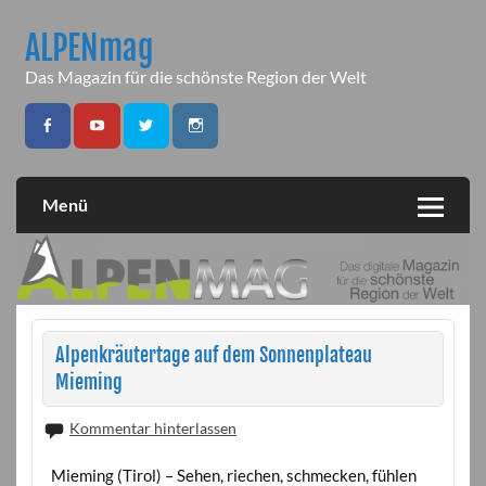
Skip
to
ALPENmag
content
Das Magazin für die schönste Region der Welt
Menü
Alpenkräutertage auf dem Sonnenplateau
Mieming
Kommentar hinterlassen
Mieming (Tirol) – Sehen, riechen, schmecken, fühlen