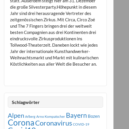
statt. Außerdem steigt hier am 31. Dezember
die große Silvesterparty.Höhepunkt in diesem
Jahr sind drei herausragende Vertreter des
zeitgenössischen Zirkus. Mit Circa, Circo Zoé
und The 7 Fingers bringen drei der weltweit
besten Compagnien aus drei Kontinenten drei
eindrucksvolle Zirkusproduktionen ins
Tollwood-Theaterzelt. Daneben lockt wie jedes
Jahr der internationale Kunsthandwerker-
Weihnachtsmarkt und Markt mit kulinarischen
Köstlichkeiten aus aller Welt die Besucher an.
Schlagwörter
Bayern
Alpen
Bozen
Arno Kompatscher
Arlberg
Corona
Coronavirus
COVID-19