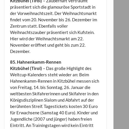
Kitzbühel (Tirol)
– Zauberhaft verträumt
präsentiert sich die glamouröse Sportstadt in
der Vorweihnachtszeit. Der Weihnachtsmarkt
findet vom 20. November bis 26. Dezember im
Zentrum statt. Ebenfalls voller
Weihnachtszauber präsentiert sich Kufstein.
Hier wird der Weihnachtsmarkt am 22.
November eröffnet und geht bis zum 22.
Dezember.
85. Hahnenkamm-Rennen
Kitzbühel (Tirol)
– Das große Highlight des
Weltcup-Kalenders steht wieder an: Beim
Hahnenkamm-Rennen in Kitzbühel messen sich
von Freitag, 14. bis Sonntag, 26. Januar die
weltbesten Skifahrerinnen und Skifahrer in den
Königsdisziplinen Slalom und Abfahrt auf der
berühmten Streif. Tagestickets kosten 30 Euro
für Erwachsene (Samstag 40 Euro). Kinder und
Jugendliche (2007 und jünger) haben freien
Eintritt. An Trainingstagen wird kein Eintritt