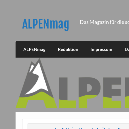
Skip
to
content
ALPENmag
Das Magazin für die s
ALPENmag
Redaktion
Impressum
D