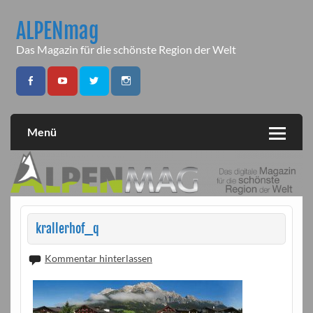
Skip
to
ALPENmag
content
Das Magazin für die schönste Region der Welt
Menü
krallerhof_q
Kommentar hinterlassen