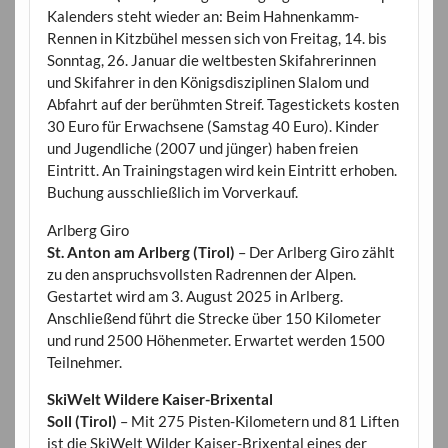
Kalenders steht wieder an: Beim Hahnenkamm-
Rennen in Kitzbühel messen sich von Freitag, 14. bis
Sonntag, 26. Januar die weltbesten Skifahrerinnen
und Skifahrer in den Königsdisziplinen Slalom und
Abfahrt auf der berühmten Streif. Tagestickets kosten
30 Euro für Erwachsene (Samstag 40 Euro). Kinder
und Jugendliche (2007 und jünger) haben freien
Eintritt. An Trainingstagen wird kein Eintritt erhoben.
Buchung ausschließlich im Vorverkauf.
Arlberg Giro
St. Anton am Arlberg (Tirol)
– Der Arlberg Giro zählt
zu den anspruchsvollsten Radrennen der Alpen.
Gestartet wird am 3. August 2025 in Arlberg.
Anschließend führt die Strecke über 150 Kilometer
und rund 2500 Höhenmeter. Erwartet werden 1500
Teilnehmer.
SkiWelt Wildere Kaiser-Brixental
Soll (Tirol)
– Mit 275 Pisten-Kilometern und 81 Liften
ist die SkiWelt Wilder Kaiser-Brixental eines der