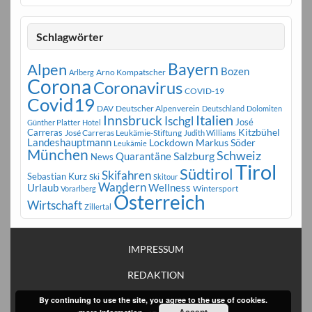
Schlagwörter
Bayern
Alpen
Bozen
Arno Kompatscher
Arlberg
Corona
Coronavirus
COVID-19
Covid19
DAV
Deutscher Alpenverein
Deutschland
Dolomiten
Innsbruck
Italien
Ischgl
José
Günther Platter
Hotel
Carreras
Kitzbühel
José Carreras Leukämie-Stiftung
Judith Williams
Landeshauptmann
Markus Söder
Lockdown
Leukämie
München
Schweiz
Salzburg
Quarantäne
News
Tirol
Südtirol
Skifahren
Sebastian Kurz
Ski
Skitour
Wandern
Urlaub
Wellness
Wintersport
Vorarlberg
Österreich
Wirtschaft
Zillertal
IMPRESSUM
REDAKTION
By continuing to use the site, you agree to the use of cookies.