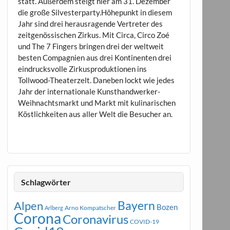
statt. Außerdem steigt hier am 31. Dezember
die große Silvesterparty.Höhepunkt in diesem
Jahr sind drei herausragende Vertreter des
zeitgenössischen Zirkus. Mit Circa, Circo Zoé
und The 7 Fingers bringen drei der weltweit
besten Compagnien aus drei Kontinenten drei
eindrucksvolle Zirkusproduktionen ins
Tollwood-Theaterzelt. Daneben lockt wie jedes
Jahr der internationale Kunsthandwerker-
Weihnachtsmarkt und Markt mit kulinarischen
Köstlichkeiten aus aller Welt die Besucher an.
Schlagwörter
Bayern
Alpen
Bozen
Arno Kompatscher
Arlberg
Corona
Coronavirus
COVID-19