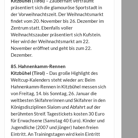
Kitzbühel (Tirol)
– Zauberhaft verträumt
präsentiert sich die glamouröse Sportstadt in
der Vorweihnachtszeit. Der Weihnachtsmarkt
findet vom 20. November bis 26. Dezember im
Zentrum statt. Ebenfalls voller
Weihnachtszauber präsentiert sich Kufstein.
Hier wird der Weihnachtsmarkt am 22.
November eröffnet und geht bis zum 22.
Dezember.
85. Hahnenkamm-Rennen
Kitzbühel (Tirol)
– Das große Highlight des
Weltcup-Kalenders steht wieder an: Beim
Hahnenkamm-Rennen in Kitzbühel messen sich
von Freitag, 14. bis Sonntag, 26. Januar die
weltbesten Skifahrerinnen und Skifahrer in den
Königsdisziplinen Slalom und Abfahrt auf der
berühmten Streif. Tagestickets kosten 30 Euro
für Erwachsene (Samstag 40 Euro). Kinder und
Jugendliche (2007 und jünger) haben freien
Eintritt. An Trainingstagen wird kein Eintritt