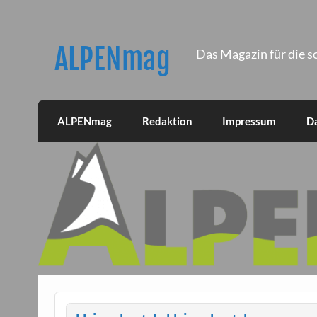
Skip
to
content
ALPENmag
Das Magazin für die s
ALPENmag
Redaktion
Impressum
D