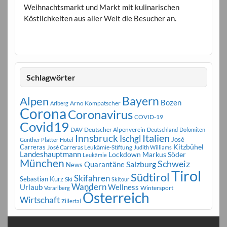
Weihnachtsmarkt und Markt mit kulinarischen
Köstlichkeiten aus aller Welt die Besucher an.
Schlagwörter
Bayern
Alpen
Bozen
Arno Kompatscher
Arlberg
Corona
Coronavirus
COVID-19
Covid19
DAV
Deutscher Alpenverein
Deutschland
Dolomiten
Innsbruck
Italien
Ischgl
José
Günther Platter
Hotel
Carreras
Kitzbühel
José Carreras Leukämie-Stiftung
Judith Williams
Landeshauptmann
Markus Söder
Lockdown
Leukämie
München
Schweiz
Salzburg
Quarantäne
News
Tirol
Südtirol
Skifahren
Sebastian Kurz
Ski
Skitour
Wandern
Urlaub
Wellness
Wintersport
Vorarlberg
Österreich
Wirtschaft
Zillertal