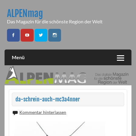
Skip
to
ALPENmag
content
Das Magazin für die schönste Region der Welt
Menü
da-schrein-auch-mc3a4nner
Kommentar hinterlassen