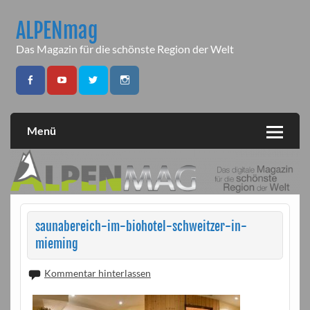
Skip
to
ALPENmag
content
Das Magazin für die schönste Region der Welt
Menü
saunabereich-im-biohotel-schweitzer-in-
mieming
Kommentar hinterlassen