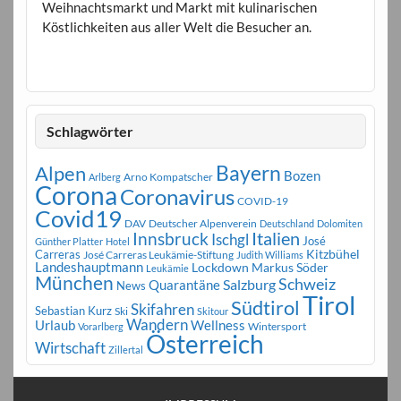
Weihnachtsmarkt und Markt mit kulinarischen
Köstlichkeiten aus aller Welt die Besucher an.
Schlagwörter
Bayern
Alpen
Bozen
Arno Kompatscher
Arlberg
Corona
Coronavirus
COVID-19
Covid19
DAV
Deutscher Alpenverein
Deutschland
Dolomiten
Innsbruck
Italien
Ischgl
José
Günther Platter
Hotel
Carreras
Kitzbühel
José Carreras Leukämie-Stiftung
Judith Williams
Landeshauptmann
Markus Söder
Lockdown
Leukämie
München
Schweiz
Salzburg
Quarantäne
News
Tirol
Südtirol
Skifahren
Sebastian Kurz
Ski
Skitour
Wandern
Urlaub
Wellness
Wintersport
Vorarlberg
Österreich
Wirtschaft
Zillertal