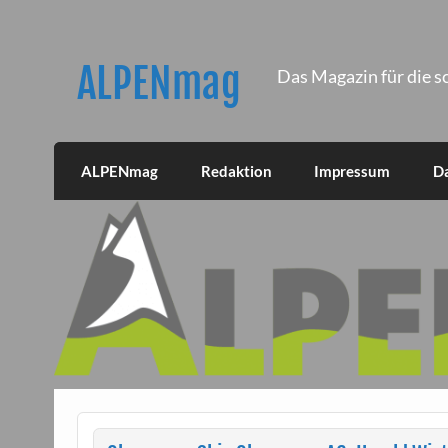
Skip
to
content
ALPENmag
Das Magazin für die s
ALPENmag
Redaktion
Impressum
D