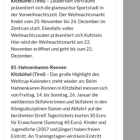
Kitzbühel (Tirol)
– Zauberhaft verträumt
präsentiert sich die glamouröse Sportstadt in
der Vorweihnachtszeit. Der Weihnachtsmarkt
findet vom 20. November bis 26. Dezember im
Zentrum statt. Ebenfalls voller
Weihnachtszauber präsentiert sich Kufstein.
Hier wird der Weihnachtsmarkt am 22.
November eröffnet und geht bis zum 22.
Dezember.
85. Hahnenkamm-Rennen
Kitzbühel (Tirol)
– Das große Highlight des
Weltcup-Kalenders steht wieder an: Beim
Hahnenkamm-Rennen in Kitzbühel messen sich
von Freitag, 14. bis Sonntag, 26. Januar die
weltbesten Skifahrerinnen und Skifahrer in den
Königsdisziplinen Slalom und Abfahrt auf der
berühmten Streif. Tagestickets kosten 30 Euro
für Erwachsene (Samstag 40 Euro). Kinder und
Jugendliche (2007 und jünger) haben freien
Eintritt. An Trainingstagen wird kein Eintritt