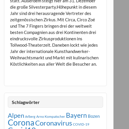
statt. Außerdem steigt hier am 31. Dezember
die große Silvesterparty.Höhepunkt in diesem
Jahr sind drei herausragende Vertreter des
zeitgenössischen Zirkus. Mit Circa, Circo Zoé
und The 7 Fingers bringen drei der weltweit
besten Compagnien aus drei Kontinenten drei
eindrucksvolle Zirkusproduktionen ins
Tollwood-Theaterzelt. Daneben lockt wie jedes
Jahr der internationale Kunsthandwerker-
Weihnachtsmarkt und Markt mit kulinarischen
Köstlichkeiten aus aller Welt die Besucher an.
Schlagwörter
Bayern
Alpen
Bozen
Arno Kompatscher
Arlberg
Corona
Coronavirus
COVID-19