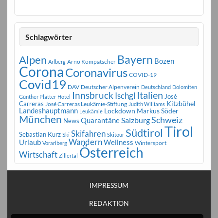
Schlagwörter
Bayern
Alpen
Bozen
Arno Kompatscher
Arlberg
Corona
Coronavirus
COVID-19
Covid19
DAV
Deutscher Alpenverein
Deutschland
Dolomiten
Innsbruck
Italien
Ischgl
José
Günther Platter
Hotel
Carreras
Kitzbühel
José Carreras Leukämie-Stiftung
Judith Williams
Landeshauptmann
Markus Söder
Lockdown
Leukämie
München
Schweiz
Salzburg
Quarantäne
News
Tirol
Südtirol
Skifahren
Sebastian Kurz
Ski
Skitour
Wandern
Urlaub
Wellness
Wintersport
Vorarlberg
Österreich
Wirtschaft
Zillertal
IMPRESSUM
REDAKTION