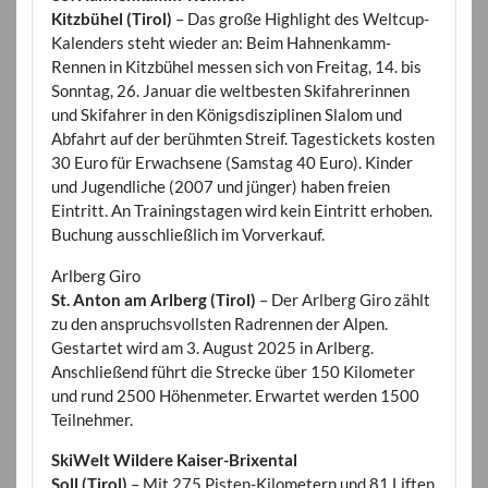
Kitzbühel (Tirol)
– Das große Highlight des Weltcup-
Kalenders steht wieder an: Beim Hahnenkamm-
Rennen in Kitzbühel messen sich von Freitag, 14. bis
Sonntag, 26. Januar die weltbesten Skifahrerinnen
und Skifahrer in den Königsdisziplinen Slalom und
Abfahrt auf der berühmten Streif. Tagestickets kosten
30 Euro für Erwachsene (Samstag 40 Euro). Kinder
und Jugendliche (2007 und jünger) haben freien
Eintritt. An Trainingstagen wird kein Eintritt erhoben.
Buchung ausschließlich im Vorverkauf.
Arlberg Giro
St. Anton am Arlberg (Tirol)
– Der Arlberg Giro zählt
zu den anspruchsvollsten Radrennen der Alpen.
Gestartet wird am 3. August 2025 in Arlberg.
Anschließend führt die Strecke über 150 Kilometer
und rund 2500 Höhenmeter. Erwartet werden 1500
Teilnehmer.
SkiWelt Wildere Kaiser-Brixental
Soll (Tirol)
– Mit 275 Pisten-Kilometern und 81 Liften