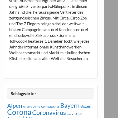
statt. Außerdem steigt hier am 31. Dezember
die große Silvesterparty.Höhepunkt in diesem
Jahr sind drei herausragende Vertreter des
zeitgenössischen Zirkus. Mit Circa, Circo Zoé
und The 7 Fingers bringen drei der weltweit
besten Compagnien aus drei Kontinenten drei
eindrucksvolle Zirkusproduktionen ins
Tollwood-Theaterzelt. Daneben lockt wie jedes
Jahr der internationale Kunsthandwerker-
Weihnachtsmarkt und Markt mit kulinarischen
Köstlichkeiten aus aller Welt die Besucher an.
Schlagwörter
Bayern
Alpen
Bozen
Arno Kompatscher
Arlberg
Corona
Coronavirus
COVID-19