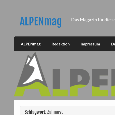
Skip
to
content
ALPENmag
Das Magazin für die s
ALPENmag
Redaktion
Impressum
D
Schlagwort:
Zahnarzt