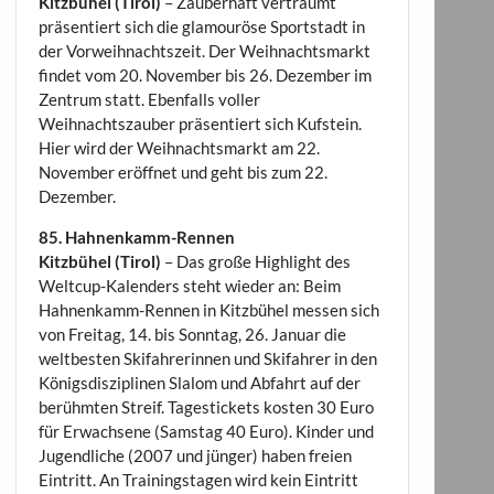
Kitzbühel (Tirol)
– Zauberhaft verträumt
präsentiert sich die glamouröse Sportstadt in
der Vorweihnachtszeit. Der Weihnachtsmarkt
findet vom 20. November bis 26. Dezember im
Zentrum statt. Ebenfalls voller
Weihnachtszauber präsentiert sich Kufstein.
Hier wird der Weihnachtsmarkt am 22.
November eröffnet und geht bis zum 22.
Dezember.
85. Hahnenkamm-Rennen
Kitzbühel (Tirol)
– Das große Highlight des
Weltcup-Kalenders steht wieder an: Beim
Hahnenkamm-Rennen in Kitzbühel messen sich
von Freitag, 14. bis Sonntag, 26. Januar die
weltbesten Skifahrerinnen und Skifahrer in den
Königsdisziplinen Slalom und Abfahrt auf der
berühmten Streif. Tagestickets kosten 30 Euro
für Erwachsene (Samstag 40 Euro). Kinder und
Jugendliche (2007 und jünger) haben freien
Eintritt. An Trainingstagen wird kein Eintritt