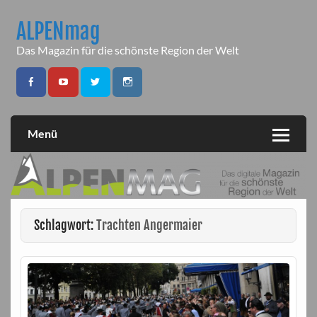
Skip
to
ALPENmag
content
Das Magazin für die schönste Region der Welt
Menü
Schlagwort:
Trachten Angermaier