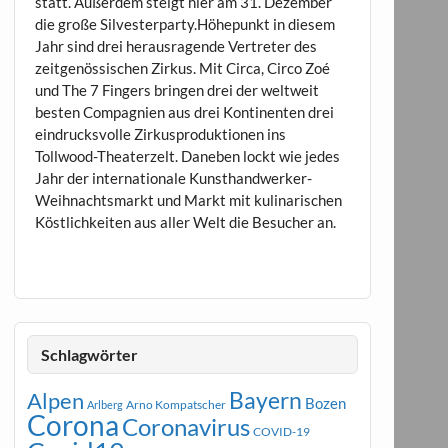
statt. Außerdem steigt hier am 31. Dezember
die große Silvesterparty.Höhepunkt in diesem
Jahr sind drei herausragende Vertreter des
zeitgenössischen Zirkus. Mit Circa, Circo Zoé
und The 7 Fingers bringen drei der weltweit
besten Compagnien aus drei Kontinenten drei
eindrucksvolle Zirkusproduktionen ins
Tollwood-Theaterzelt. Daneben lockt wie jedes
Jahr der internationale Kunsthandwerker-
Weihnachtsmarkt und Markt mit kulinarischen
Köstlichkeiten aus aller Welt die Besucher an.
Schlagwörter
Bayern
Alpen
Bozen
Arno Kompatscher
Arlberg
Corona
Coronavirus
COVID-19