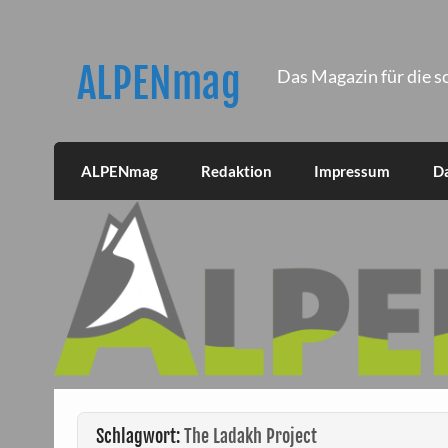
Skip
to
content
ALPENmag
Das Magazin für die s
ALPENmag
Redaktion
Impressum
D
Schlagwort:
The Ladakh Project