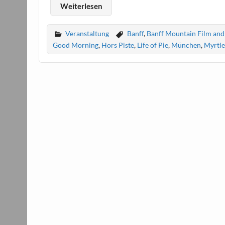
Weiterlesen
Veranstaltung
Banff
,
Banff Mountain Film and 
Good Morning
,
Hors Piste
,
Life of Pie
,
München
,
Myrtl