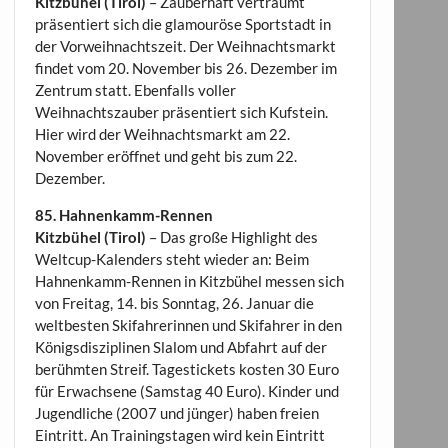
Kitzbühel (Tirol)
– Zauberhaft verträumt
präsentiert sich die glamouröse Sportstadt in
der Vorweihnachtszeit. Der Weihnachtsmarkt
findet vom 20. November bis 26. Dezember im
Zentrum statt. Ebenfalls voller
Weihnachtszauber präsentiert sich Kufstein.
Hier wird der Weihnachtsmarkt am 22.
November eröffnet und geht bis zum 22.
Dezember.
85. Hahnenkamm-Rennen
Kitzbühel (Tirol)
– Das große Highlight des
Weltcup-Kalenders steht wieder an: Beim
Hahnenkamm-Rennen in Kitzbühel messen sich
von Freitag, 14. bis Sonntag, 26. Januar die
weltbesten Skifahrerinnen und Skifahrer in den
Königsdisziplinen Slalom und Abfahrt auf der
berühmten Streif. Tagestickets kosten 30 Euro
für Erwachsene (Samstag 40 Euro). Kinder und
Jugendliche (2007 und jünger) haben freien
Eintritt. An Trainingstagen wird kein Eintritt