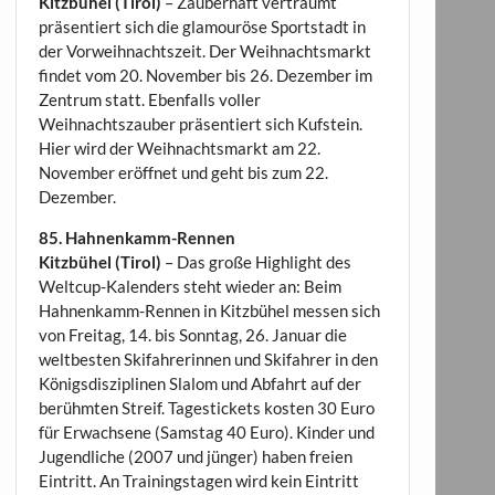
Kitzbühel (Tirol)
– Zauberhaft verträumt
präsentiert sich die glamouröse Sportstadt in
der Vorweihnachtszeit. Der Weihnachtsmarkt
findet vom 20. November bis 26. Dezember im
Zentrum statt. Ebenfalls voller
Weihnachtszauber präsentiert sich Kufstein.
Hier wird der Weihnachtsmarkt am 22.
November eröffnet und geht bis zum 22.
Dezember.
85. Hahnenkamm-Rennen
Kitzbühel (Tirol)
– Das große Highlight des
Weltcup-Kalenders steht wieder an: Beim
Hahnenkamm-Rennen in Kitzbühel messen sich
von Freitag, 14. bis Sonntag, 26. Januar die
weltbesten Skifahrerinnen und Skifahrer in den
Königsdisziplinen Slalom und Abfahrt auf der
berühmten Streif. Tagestickets kosten 30 Euro
für Erwachsene (Samstag 40 Euro). Kinder und
Jugendliche (2007 und jünger) haben freien
Eintritt. An Trainingstagen wird kein Eintritt