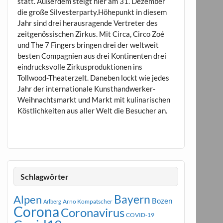
statt. Außerdem steigt hier am 31. Dezember
die große Silvesterparty.Höhepunkt in diesem
Jahr sind drei herausragende Vertreter des
zeitgenössischen Zirkus. Mit Circa, Circo Zoé
und The 7 Fingers bringen drei der weltweit
besten Compagnien aus drei Kontinenten drei
eindrucksvolle Zirkusproduktionen ins
Tollwood-Theaterzelt. Daneben lockt wie jedes
Jahr der internationale Kunsthandwerker-
Weihnachtsmarkt und Markt mit kulinarischen
Köstlichkeiten aus aller Welt die Besucher an.
Schlagwörter
Bayern
Alpen
Bozen
Arno Kompatscher
Arlberg
Corona
Coronavirus
COVID-19