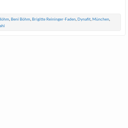
 Böhm
,
Beni Böhm
,
Brigitte Reininger-Faden
,
Dynafit
,
München
,
ahi