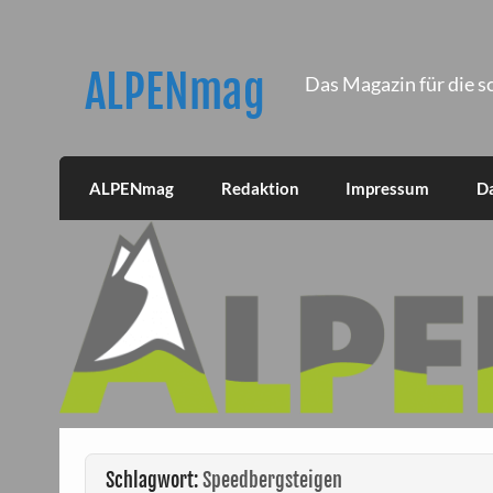
Skip
to
content
ALPENmag
Das Magazin für die s
ALPENmag
Redaktion
Impressum
D
Schlagwort:
Speedbergsteigen