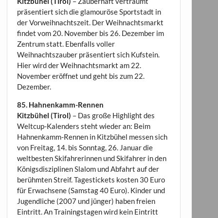
Kitzbühel (Tirol)
– Zauberhaft verträumt
präsentiert sich die glamouröse Sportstadt in
der Vorweihnachtszeit. Der Weihnachtsmarkt
findet vom 20. November bis 26. Dezember im
Zentrum statt. Ebenfalls voller
Weihnachtszauber präsentiert sich Kufstein.
Hier wird der Weihnachtsmarkt am 22.
November eröffnet und geht bis zum 22.
Dezember.
85. Hahnenkamm-Rennen
Kitzbühel (Tirol)
– Das große Highlight des
Weltcup-Kalenders steht wieder an: Beim
Hahnenkamm-Rennen in Kitzbühel messen sich
von Freitag, 14. bis Sonntag, 26. Januar die
weltbesten Skifahrerinnen und Skifahrer in den
Königsdisziplinen Slalom und Abfahrt auf der
berühmten Streif. Tagestickets kosten 30 Euro
für Erwachsene (Samstag 40 Euro). Kinder und
Jugendliche (2007 und jünger) haben freien
Eintritt. An Trainingstagen wird kein Eintritt