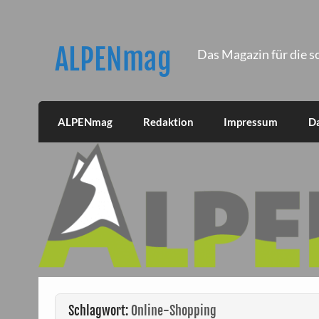
Skip
to
content
ALPENmag
Das Magazin für die s
ALPENmag
Redaktion
Impressum
D
Schlagwort:
Online-Shopping