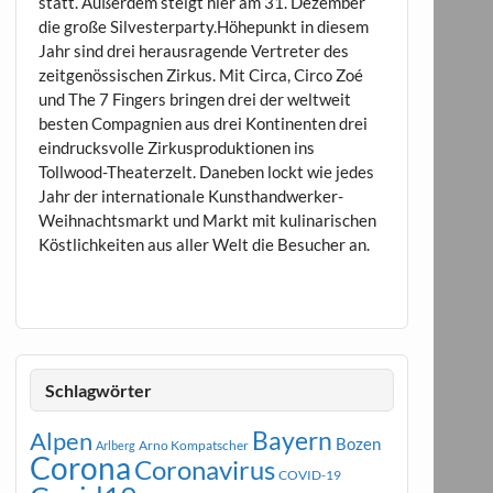
statt. Außerdem steigt hier am 31. Dezember
die große Silvesterparty.Höhepunkt in diesem
Jahr sind drei herausragende Vertreter des
zeitgenössischen Zirkus. Mit Circa, Circo Zoé
und The 7 Fingers bringen drei der weltweit
besten Compagnien aus drei Kontinenten drei
eindrucksvolle Zirkusproduktionen ins
Tollwood-Theaterzelt. Daneben lockt wie jedes
Jahr der internationale Kunsthandwerker-
Weihnachtsmarkt und Markt mit kulinarischen
Köstlichkeiten aus aller Welt die Besucher an.
Schlagwörter
Bayern
Alpen
Bozen
Arno Kompatscher
Arlberg
Corona
Coronavirus
COVID-19