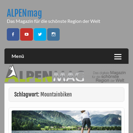
Skip
to
ALPENmag
content
Das Magazin für die schönste Region der Welt
Menü
Schlagwort:
Mountainbiken