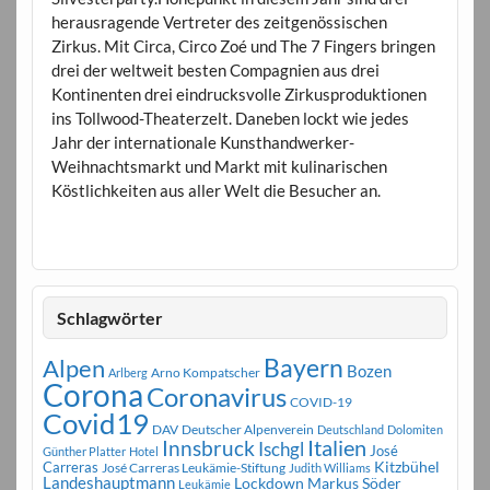
herausragende Vertreter des zeitgenössischen
Zirkus. Mit Circa, Circo Zoé und The 7 Fingers bringen
drei der weltweit besten Compagnien aus drei
Kontinenten drei eindrucksvolle Zirkusproduktionen
ins Tollwood-Theaterzelt. Daneben lockt wie jedes
Jahr der internationale Kunsthandwerker-
Weihnachtsmarkt und Markt mit kulinarischen
Köstlichkeiten aus aller Welt die Besucher an.
Schlagwörter
Bayern
Alpen
Bozen
Arno Kompatscher
Arlberg
Corona
Coronavirus
COVID-19
Covid19
DAV
Deutscher Alpenverein
Deutschland
Dolomiten
Innsbruck
Italien
Ischgl
José
Günther Platter
Hotel
Carreras
Kitzbühel
José Carreras Leukämie-Stiftung
Judith Williams
Landeshauptmann
Markus Söder
Lockdown
Leukämie