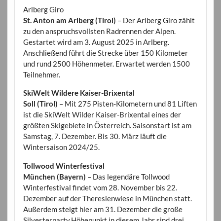
Arlberg Giro
St. Anton am Arlberg (Tirol)
– Der Arlberg Giro zählt
zu den anspruchsvollsten Radrennen der Alpen.
Gestartet wird am 3. August 2025 in Arlberg.
Anschließend führt die Strecke über 150 Kilometer
und rund 2500 Höhenmeter. Erwartet werden 1500
Teilnehmer.
SkiWelt Wildere Kaiser-Brixental
Soll (Tirol)
– Mit 275 Pisten-Kilometern und 81 Liften
ist die SkiWelt Wilder Kaiser-Brixental eines der
größten Skigebiete in Österreich. Saisonstart ist am
Samstag, 7. Dezember. Bis 30. März läuft die
Wintersaison 2024/25.
Tollwood Winterfestival
München (Bayern)
– Das legendäre Tollwood
Winterfestival findet vom 28. November bis 22.
Dezember auf der Theresienwiese in München statt.
Außerdem steigt hier am 31. Dezember die große
Silvesterparty.Höhepunkt in diesem Jahr sind drei