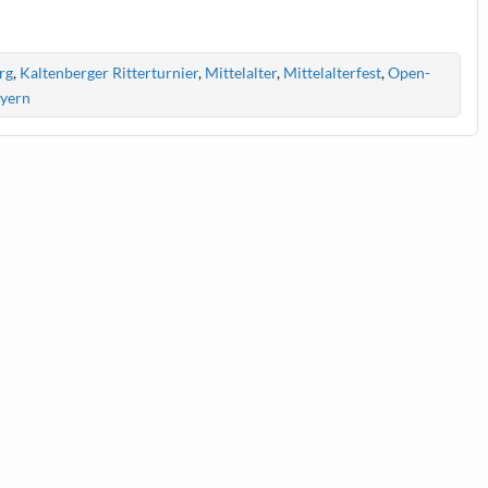
rg
,
Kaltenberger Ritterturnier
,
Mittelalter
,
Mittelalterfest
,
Open-
ayern