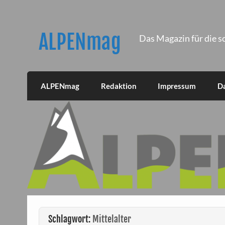
Skip
to
content
ALPENmag
Das Magazin für die s
ALPENmag
Redaktion
Impressum
D
Schlagwort:
Mittelalter