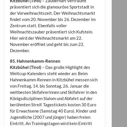
Kitzbühel (Tirol)
– Zauberhaft verträumt
präsentiert sich die glamouröse Sportstadt in
der Vorweihnachtszeit. Der Weihnachtsmarkt
findet vom 20. November bis 26. Dezember im
Zentrum statt. Ebenfalls voller
Weihnachtszauber präsentiert sich Kufstein.
Hier wird der Weihnachtsmarkt am 22.
November eröffnet und geht bis zum 22.
Dezember.
85. Hahnenkamm-Rennen
Kitzbühel (Tirol)
– Das große Highlight des
Weltcup-Kalenders steht wieder an: Beim
Hahnenkamm-Rennen in Kitzbühel messen sich
von Freitag, 14. bis Sonntag, 26. Januar die
weltbesten Skifahrerinnen und Skifahrer in den
Königsdisziplinen Slalom und Abfahrt auf der
berühmten Streif. Tagestickets kosten 30 Euro
für Erwachsene (Samstag 40 Euro). Kinder und
Jugendliche (2007 und jünger) haben freien
Eintritt. An Trainingstagen wird kein Eintritt