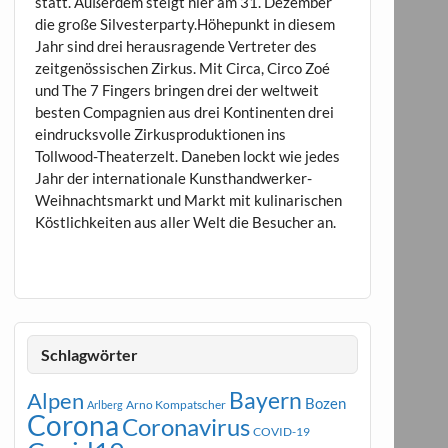
statt. Außerdem steigt hier am 31. Dezember
die große Silvesterparty.Höhepunkt in diesem
Jahr sind drei herausragende Vertreter des
zeitgenössischen Zirkus. Mit Circa, Circo Zoé
und The 7 Fingers bringen drei der weltweit
besten Compagnien aus drei Kontinenten drei
eindrucksvolle Zirkusproduktionen ins
Tollwood-Theaterzelt. Daneben lockt wie jedes
Jahr der internationale Kunsthandwerker-
Weihnachtsmarkt und Markt mit kulinarischen
Köstlichkeiten aus aller Welt die Besucher an.
Schlagwörter
Bayern
Alpen
Bozen
Arno Kompatscher
Arlberg
Corona
Coronavirus
COVID-19