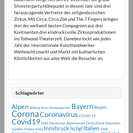
Silvesterparty.Höhepunkt in diesem Jahr sind drei
herausragende Vertreter des zeitgenössischen
Zirkus. Mit Circa, Circo Zoé und The 7 Fingers bringen
drei der weltweit besten Compagnien aus drei
Kontinenten drei eindrucksvolle Zirkusproduktionen
ins Tollwood-Theaterzelt. Daneben lockt wie jedes
Jahr der internationale Kunsthandwerker-
Weihnachtsmarkt und Markt mit kulinarischen
Köstlichkeiten aus aller Welt die Besucher an.
Schlagwörter
Bayern
Alpen
Bozen
Arno Kompatscher
Arlberg
Corona
Coronavirus
COVID-19
Covid19
DAV
Deutscher Alpenverein
Deutschland
Dolomiten
Innsbruck
Italien
Ischgl
José
Günther Platter
Hotel