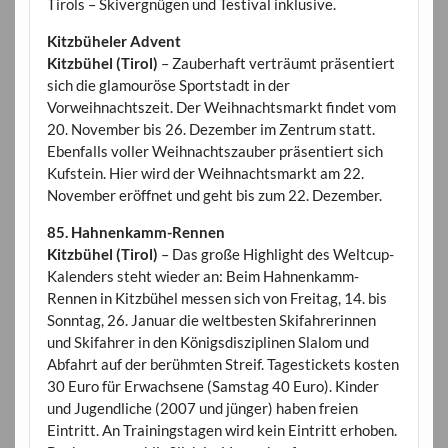
Tirols – Skivergnügen und Testival inklusive.
Kitzbüheler Advent
Kitzbühel (Tirol)
– Zauberhaft verträumt präsentiert
sich die glamouröse Sportstadt in der
Vorweihnachtszeit. Der Weihnachtsmarkt findet vom
20. November bis 26. Dezember im Zentrum statt.
Ebenfalls voller Weihnachtszauber präsentiert sich
Kufstein. Hier wird der Weihnachtsmarkt am 22.
November eröffnet und geht bis zum 22. Dezember.
85. Hahnenkamm-Rennen
Kitzbühel (Tirol)
– Das große Highlight des Weltcup-
Kalenders steht wieder an: Beim Hahnenkamm-
Rennen in Kitzbühel messen sich von Freitag, 14. bis
Sonntag, 26. Januar die weltbesten Skifahrerinnen
und Skifahrer in den Königsdisziplinen Slalom und
Abfahrt auf der berühmten Streif. Tagestickets kosten
30 Euro für Erwachsene (Samstag 40 Euro). Kinder
und Jugendliche (2007 und jünger) haben freien
Eintritt. An Trainingstagen wird kein Eintritt erhoben.