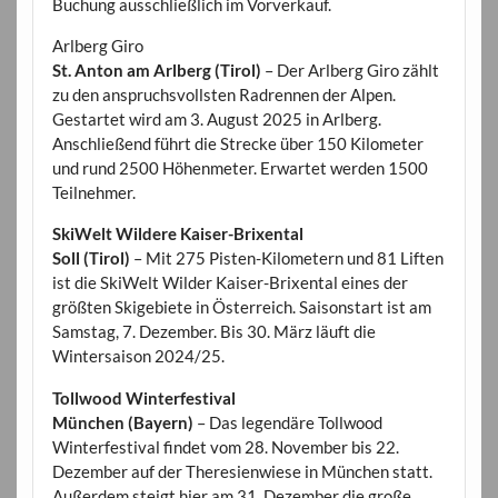
Buchung ausschließlich im Vorverkauf.
Arlberg Giro
St. Anton am Arlberg (Tirol)
– Der Arlberg Giro zählt
zu den anspruchsvollsten Radrennen der Alpen.
Gestartet wird am 3. August 2025 in Arlberg.
Anschließend führt die Strecke über 150 Kilometer
und rund 2500 Höhenmeter. Erwartet werden 1500
Teilnehmer.
SkiWelt Wildere Kaiser-Brixental
Soll (Tirol)
– Mit 275 Pisten-Kilometern und 81 Liften
ist die SkiWelt Wilder Kaiser-Brixental eines der
größten Skigebiete in Österreich. Saisonstart ist am
Samstag, 7. Dezember. Bis 30. März läuft die
Wintersaison 2024/25.
Tollwood Winterfestival
München (Bayern)
– Das legendäre Tollwood
Winterfestival findet vom 28. November bis 22.
Dezember auf der Theresienwiese in München statt.
Außerdem steigt hier am 31. Dezember die große