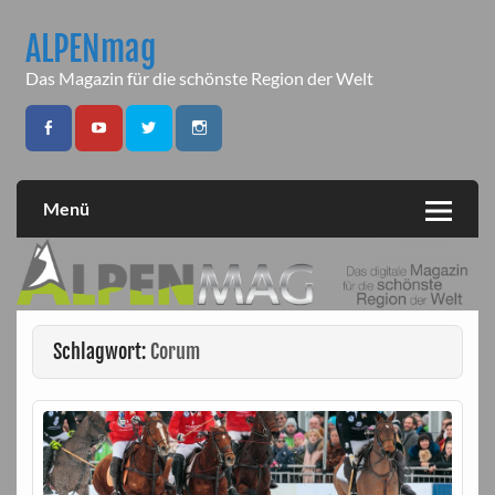
Skip
to
ALPENmag
content
Das Magazin für die schönste Region der Welt
Menü
Schlagwort:
Corum