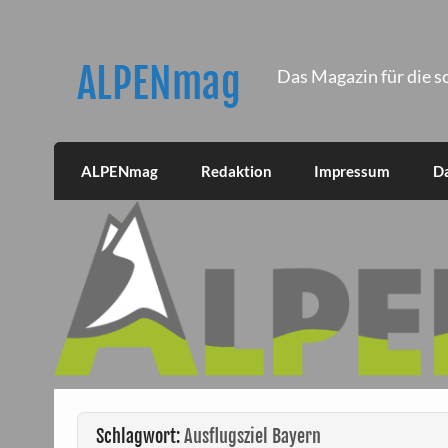
Skip
to
content
ALPENmag
Das Magazin für die s
ALPENmag
Redaktion
Impressum
D
Schlagwort:
Ausflugsziel Bayern