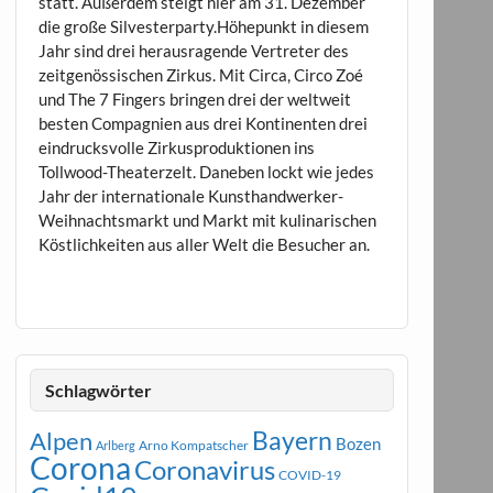
statt. Außerdem steigt hier am 31. Dezember
die große Silvesterparty.Höhepunkt in diesem
Jahr sind drei herausragende Vertreter des
zeitgenössischen Zirkus. Mit Circa, Circo Zoé
und The 7 Fingers bringen drei der weltweit
besten Compagnien aus drei Kontinenten drei
eindrucksvolle Zirkusproduktionen ins
Tollwood-Theaterzelt. Daneben lockt wie jedes
Jahr der internationale Kunsthandwerker-
Weihnachtsmarkt und Markt mit kulinarischen
Köstlichkeiten aus aller Welt die Besucher an.
Schlagwörter
Bayern
Alpen
Bozen
Arno Kompatscher
Arlberg
Corona
Coronavirus
COVID-19