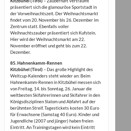
Kitzbühel (Tirol)
– Zauberhaft verträumt
präsentiert sich die glamouröse Sportstadt in
der Vorweihnachtszeit. Der Weihnachtsmarkt
findet vom 20. November bis 26. Dezember im
Zentrum statt. Ebenfalls voller
Weihnachtszauber präsentiert sich Kufstein.
Hier wird der Weihnachtsmarkt am 22.
November eröffnet und geht bis zum 22.
Dezember.
85. Hahnenkamm-Rennen
Kitzbühel (Tirol)
– Das große Highlight des
Weltcup-Kalenders steht wieder an: Beim
Hahnenkamm-Rennen in Kitzbühel messen sich
von Freitag, 14. bis Sonntag, 26. Januar die
weltbesten Skifahrerinnen und Skifahrer in den
Königsdisziplinen Slalom und Abfahrt auf der
berühmten Streif. Tagestickets kosten 30 Euro
für Erwachsene (Samstag 40 Euro). Kinder und
Jugendliche (2007 und jünger) haben freien
Eintritt. An Trainingstagen wird kein Eintritt