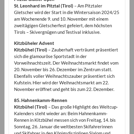
St. Leonhard im Pitztal (Tirol)
– Am Pitztaler
Gletscher wird der Start in die Wintersaison 2024/25
am Wochenende 9. und 10. November mit einem
zweitägigen Gletscherfest gefeiert, dem höchsten
Tirols – Skivergnügen und Testival inklusive.
Kitzbüheler Advent
Kitzbühel (Tirol)
– Zauberhaft verträumt präsentiert
sich die glamouröse Sportstadt in der
Vorweihnachtszeit. Der Weihnachtsmarkt findet vom
20. November bis 26. Dezember im Zentrum statt.
Ebenfalls voller Weihnachtszauber präsentiert sich
Kufstein. Hier wird der Weihnachtsmarkt am 22.
November eröffnet und geht bis zum 22. Dezember.
85. Hahnenkamm-Rennen
Kitzbühel (Tirol)
– Das große Highlight des Weltcup-
Kalenders steht wieder an: Beim Hahnenkamm-
Rennen in Kitzbühel messen sich von Freitag, 14. bis
Sonntag, 26. Januar die weltbesten Skifahrerinnen
und Skifahrer in den Königsdisziplinen Slalom und