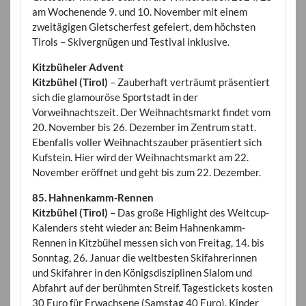
am Wochenende 9. und 10. November mit einem
zweitägigen Gletscherfest gefeiert, dem höchsten
Tirols – Skivergnügen und Testival inklusive.
Kitzbüheler Advent
Kitzbühel (Tirol)
– Zauberhaft verträumt präsentiert
sich die glamouröse Sportstadt in der
Vorweihnachtszeit. Der Weihnachtsmarkt findet vom
20. November bis 26. Dezember im Zentrum statt.
Ebenfalls voller Weihnachtszauber präsentiert sich
Kufstein. Hier wird der Weihnachtsmarkt am 22.
November eröffnet und geht bis zum 22. Dezember.
85. Hahnenkamm-Rennen
Kitzbühel (Tirol)
– Das große Highlight des Weltcup-
Kalenders steht wieder an: Beim Hahnenkamm-
Rennen in Kitzbühel messen sich von Freitag, 14. bis
Sonntag, 26. Januar die weltbesten Skifahrerinnen
und Skifahrer in den Königsdisziplinen Slalom und
Abfahrt auf der berühmten Streif. Tagestickets kosten
30 Euro für Erwachsene (Samstag 40 Euro). Kinder