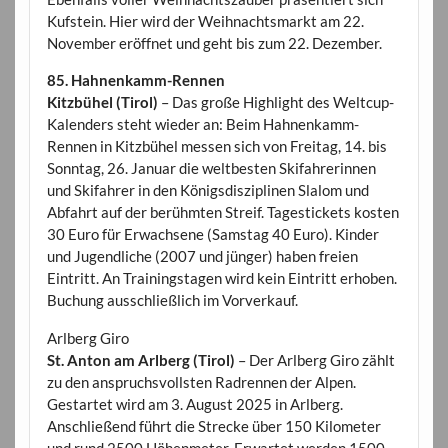
Kufstein. Hier wird der Weihnachtsmarkt am 22.
November eröffnet und geht bis zum 22. Dezember.
85. Hahnenkamm-Rennen
Kitzbühel (Tirol)
– Das große Highlight des Weltcup-
Kalenders steht wieder an: Beim Hahnenkamm-
Rennen in Kitzbühel messen sich von Freitag, 14. bis
Sonntag, 26. Januar die weltbesten Skifahrerinnen
und Skifahrer in den Königsdisziplinen Slalom und
Abfahrt auf der berühmten Streif. Tagestickets kosten
30 Euro für Erwachsene (Samstag 40 Euro). Kinder
und Jugendliche (2007 und jünger) haben freien
Eintritt. An Trainingstagen wird kein Eintritt erhoben.
Buchung ausschließlich im Vorverkauf.
Arlberg Giro
St. Anton am Arlberg (Tirol)
– Der Arlberg Giro zählt
zu den anspruchsvollsten Radrennen der Alpen.
Gestartet wird am 3. August 2025 in Arlberg.
Anschließend führt die Strecke über 150 Kilometer
und rund 2500 Höhenmeter. Erwartet werden 1500