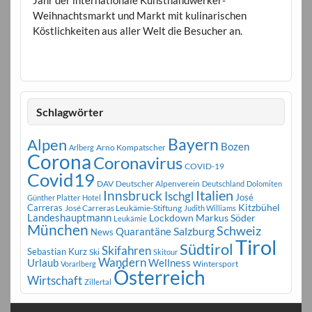
Weihnachtsmarkt und Markt mit kulinarischen
Köstlichkeiten aus aller Welt die Besucher an.
Schlagwörter
Bayern
Alpen
Bozen
Arno Kompatscher
Arlberg
Corona
Coronavirus
COVID-19
Covid19
DAV
Deutscher Alpenverein
Deutschland
Dolomiten
Innsbruck
Italien
Ischgl
José
Günther Platter
Hotel
Carreras
Kitzbühel
José Carreras Leukämie-Stiftung
Judith Williams
Landeshauptmann
Markus Söder
Lockdown
Leukämie
München
Schweiz
Salzburg
Quarantäne
News
Tirol
Südtirol
Skifahren
Sebastian Kurz
Ski
Skitour
Wandern
Urlaub
Wellness
Wintersport
Vorarlberg
Österreich
Wirtschaft
Zillertal