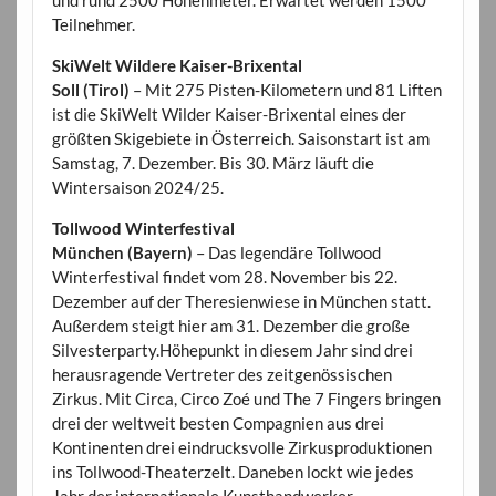
Teilnehmer.
SkiWelt Wildere Kaiser-Brixental
Soll (Tirol)
– Mit 275 Pisten-Kilometern und 81 Liften
ist die SkiWelt Wilder Kaiser-Brixental eines der
größten Skigebiete in Österreich. Saisonstart ist am
Samstag, 7. Dezember. Bis 30. März läuft die
Wintersaison 2024/25.
Tollwood Winterfestival
München (Bayern)
– Das legendäre Tollwood
Winterfestival findet vom 28. November bis 22.
Dezember auf der Theresienwiese in München statt.
Außerdem steigt hier am 31. Dezember die große
Silvesterparty.Höhepunkt in diesem Jahr sind drei
herausragende Vertreter des zeitgenössischen
Zirkus. Mit Circa, Circo Zoé und The 7 Fingers bringen
drei der weltweit besten Compagnien aus drei
Kontinenten drei eindrucksvolle Zirkusproduktionen
ins Tollwood-Theaterzelt. Daneben lockt wie jedes
Jahr der internationale Kunsthandwerker-