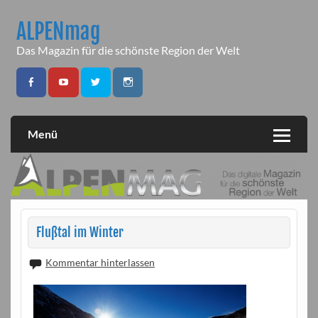
Skip
to
ALPENmag
content
Das Magazin für die schönste Region der Welt
Menü
Flußtal im Winter
Kommentar hinterlassen