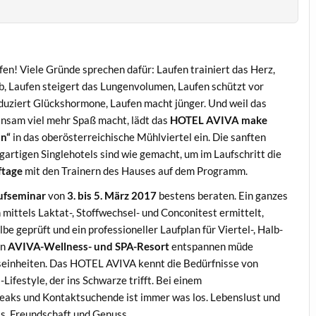
fen! Viele Gründe sprechen dafür: Laufen trainiert das Herz,
, Laufen steigert das Lungenvolumen, Laufen schützt vor
roduziert Glückshormone, Laufen macht jünger. Und weil das
einsam viel mehr Spaß macht, lädt das
HOTEL AVIVA make
un“
in das oberösterreichische Mühlviertel ein. Die sanften
artigen Singlehotels sind wie gemacht, um im Laufschritt die
ftage
mit den Trainern des Hauses auf dem Programm.
ufseminar
von
3. bis 5. März 2017
bestens beraten. Ein ganzes
 mittels Laktat-, Stoffwechsel- und Conconitest ermittelt,
e geprüft und ein professioneller Laufplan für Viertel-, Halb-
en
AVIVA-Wellness- und SPA-Resort
entspannen müde
ngseinheiten. Das HOTEL AVIVA kennt die Bedürfnisse von
Lifestyle, der ins Schwarze trifft. Bei einem
freaks und Kontaktsuchende ist immer was los. Lebenslust und
ss, Freundschaft und Genuss.