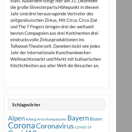
statt. Außerdem steigt hier am 31. Dezember
die große Silvesterparty.Höhepunkt in diesem
Jahr sind drei herausragende Vertreter des
zeitgenössischen Zirkus. Mit Circa, Circo Zoé
und The 7 Fingers bringen drei der weltweit
besten Compagnien aus drei Kontinenten drei
eindrucksvolle Zirkusproduktionen ins
Tollwood-Theaterzelt. Daneben lockt wie jedes
Jahr der internationale Kunsthandwerker-
Weihnachtsmarkt und Markt mit kulinarischen
Köstlichkeiten aus aller Welt die Besucher an.
Schlagwörter
Bayern
Alpen
Bozen
Arno Kompatscher
Arlberg
Corona
Coronavirus
COVID-19