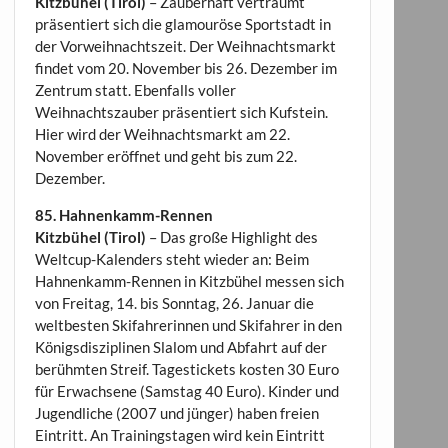
Kitzbühel (Tirol)
– Zauberhaft verträumt
präsentiert sich die glamouröse Sportstadt in
der Vorweihnachtszeit. Der Weihnachtsmarkt
findet vom 20. November bis 26. Dezember im
Zentrum statt. Ebenfalls voller
Weihnachtszauber präsentiert sich Kufstein.
Hier wird der Weihnachtsmarkt am 22.
November eröffnet und geht bis zum 22.
Dezember.
85. Hahnenkamm-Rennen
Kitzbühel (Tirol)
– Das große Highlight des
Weltcup-Kalenders steht wieder an: Beim
Hahnenkamm-Rennen in Kitzbühel messen sich
von Freitag, 14. bis Sonntag, 26. Januar die
weltbesten Skifahrerinnen und Skifahrer in den
Königsdisziplinen Slalom und Abfahrt auf der
berühmten Streif. Tagestickets kosten 30 Euro
für Erwachsene (Samstag 40 Euro). Kinder und
Jugendliche (2007 und jünger) haben freien
Eintritt. An Trainingstagen wird kein Eintritt