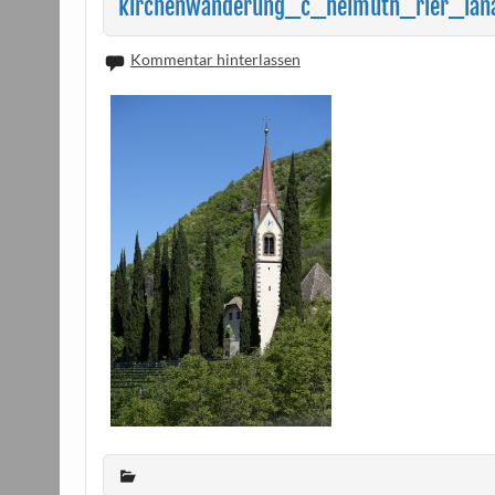
kirchenwanderung_c_helmuth_rier_la
Kommentar hinterlassen