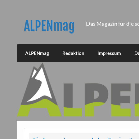
Skip
to
content
ALPENmag
Das Magazin für die s
ALPENmag
Redaktion
Impressum
D