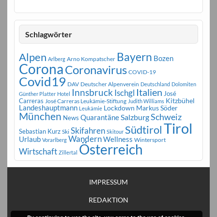
Schlagwörter
Bayern
Alpen
Bozen
Arno Kompatscher
Arlberg
Corona
Coronavirus
COVID-19
Covid19
DAV
Deutscher Alpenverein
Deutschland
Dolomiten
Innsbruck
Italien
Ischgl
José
Günther Platter
Hotel
Carreras
Kitzbühel
José Carreras Leukämie-Stiftung
Judith Williams
Landeshauptmann
Markus Söder
Lockdown
Leukämie
München
Schweiz
Salzburg
Quarantäne
News
Tirol
Südtirol
Skifahren
Sebastian Kurz
Ski
Skitour
Wandern
Urlaub
Wellness
Wintersport
Vorarlberg
Österreich
Wirtschaft
Zillertal
IMPRESSUM
REDAKTION