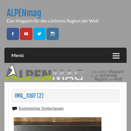
Skip
to
ALPENmag
content
Das Magazin für die schönste Region der Welt
Menü
IMG_5107 (2)
Kommentar hinterlassen