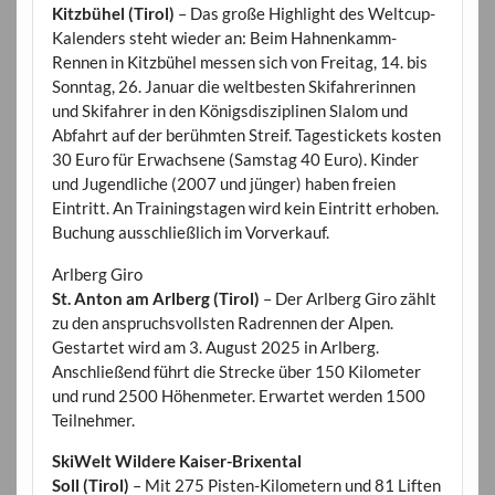
Kitzbühel (Tirol)
– Das große Highlight des Weltcup-
Kalenders steht wieder an: Beim Hahnenkamm-
Rennen in Kitzbühel messen sich von Freitag, 14. bis
Sonntag, 26. Januar die weltbesten Skifahrerinnen
und Skifahrer in den Königsdisziplinen Slalom und
Abfahrt auf der berühmten Streif. Tagestickets kosten
30 Euro für Erwachsene (Samstag 40 Euro). Kinder
und Jugendliche (2007 und jünger) haben freien
Eintritt. An Trainingstagen wird kein Eintritt erhoben.
Buchung ausschließlich im Vorverkauf.
Arlberg Giro
St. Anton am Arlberg (Tirol)
– Der Arlberg Giro zählt
zu den anspruchsvollsten Radrennen der Alpen.
Gestartet wird am 3. August 2025 in Arlberg.
Anschließend führt die Strecke über 150 Kilometer
und rund 2500 Höhenmeter. Erwartet werden 1500
Teilnehmer.
SkiWelt Wildere Kaiser-Brixental
Soll (Tirol)
– Mit 275 Pisten-Kilometern und 81 Liften