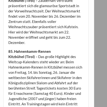
Kitzbühel (Tirol)
– Zauberhaft verträumt
präsentiert sich die glamouröse Sportstadt in
der Vorweihnachtszeit. Der Weihnachtsmarkt
findet vom 20. November bis 26. Dezember im
Zentrum statt. Ebenfalls voller
Weihnachtszauber präsentiert sich Kufstein.
Hier wird der Weihnachtsmarkt am 22.
November eröffnet und geht bis zum 22.
Dezember.
85. Hahnenkamm-Rennen
Kitzbühel (Tirol)
– Das große Highlight des
Weltcup-Kalenders steht wieder an: Beim
Hahnenkamm-Rennen in Kitzbühel messen sich
von Freitag, 14. bis Sonntag, 26. Januar die
weltbesten Skifahrerinnen und Skifahrer in den
Königsdisziplinen Slalom und Abfahrt auf der
berühmten Streif. Tagestickets kosten 30 Euro
für Erwachsene (Samstag 40 Euro). Kinder und
Jugendliche (2007 und jünger) haben freien
Eintritt. An Trainingstagen wird kein Eintritt