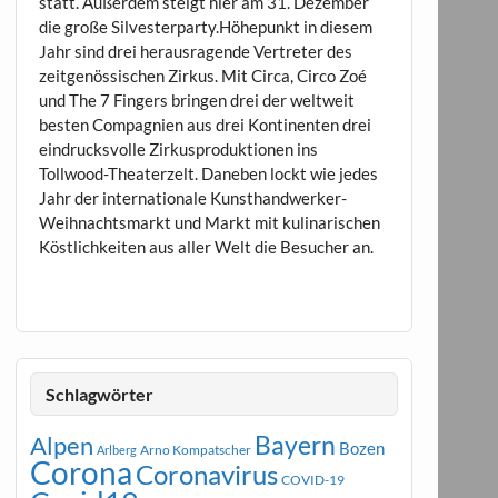
statt. Außerdem steigt hier am 31. Dezember
die große Silvesterparty.Höhepunkt in diesem
Jahr sind drei herausragende Vertreter des
zeitgenössischen Zirkus. Mit Circa, Circo Zoé
und The 7 Fingers bringen drei der weltweit
besten Compagnien aus drei Kontinenten drei
eindrucksvolle Zirkusproduktionen ins
Tollwood-Theaterzelt. Daneben lockt wie jedes
Jahr der internationale Kunsthandwerker-
Weihnachtsmarkt und Markt mit kulinarischen
Köstlichkeiten aus aller Welt die Besucher an.
Schlagwörter
Bayern
Alpen
Bozen
Arno Kompatscher
Arlberg
Corona
Coronavirus
COVID-19