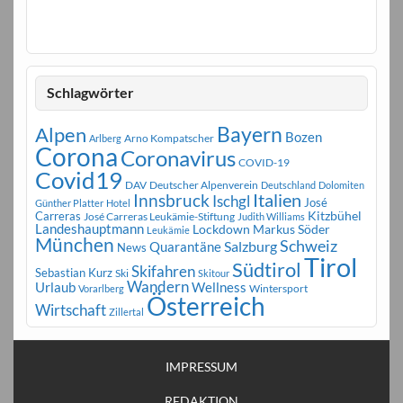
Schlagwörter
Bayern
Alpen
Bozen
Arno Kompatscher
Arlberg
Corona
Coronavirus
COVID-19
Covid19
DAV
Deutscher Alpenverein
Deutschland
Dolomiten
Innsbruck
Italien
Ischgl
José
Günther Platter
Hotel
Carreras
Kitzbühel
José Carreras Leukämie-Stiftung
Judith Williams
Landeshauptmann
Markus Söder
Lockdown
Leukämie
München
Schweiz
Salzburg
Quarantäne
News
Tirol
Südtirol
Skifahren
Sebastian Kurz
Ski
Skitour
Wandern
Urlaub
Wellness
Wintersport
Vorarlberg
Österreich
Wirtschaft
Zillertal
IMPRESSUM
REDAKTION