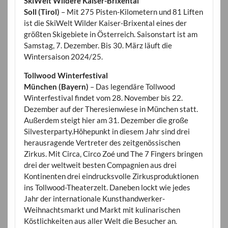
SkiWelt Wildere Kaiser-Brixental
Soll (Tirol)
– Mit 275 Pisten-Kilometern und 81 Liften
ist die SkiWelt Wilder Kaiser-Brixental eines der
größten Skigebiete in Österreich. Saisonstart ist am
Samstag, 7. Dezember. Bis 30. März läuft die
Wintersaison 2024/25.
Tollwood Winterfestival
München (Bayern)
– Das legendäre Tollwood
Winterfestival findet vom 28. November bis 22.
Dezember auf der Theresienwiese in München statt.
Außerdem steigt hier am 31. Dezember die große
Silvesterparty.Höhepunkt in diesem Jahr sind drei
herausragende Vertreter des zeitgenössischen
Zirkus. Mit Circa, Circo Zoé und The 7 Fingers bringen
drei der weltweit besten Compagnien aus drei
Kontinenten drei eindrucksvolle Zirkusproduktionen
ins Tollwood-Theaterzelt. Daneben lockt wie jedes
Jahr der internationale Kunsthandwerker-
Weihnachtsmarkt und Markt mit kulinarischen
Köstlichkeiten aus aller Welt die Besucher an.