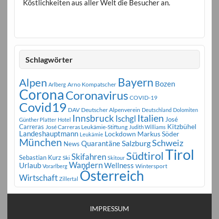
Köstlichkeiten aus aller Welt die Besucher an.
Schlagwörter
Bayern
Alpen
Bozen
Arno Kompatscher
Arlberg
Corona
Coronavirus
COVID-19
Covid19
DAV
Deutscher Alpenverein
Deutschland
Dolomiten
Innsbruck
Italien
Ischgl
José
Günther Platter
Hotel
Carreras
Kitzbühel
José Carreras Leukämie-Stiftung
Judith Williams
Landeshauptmann
Markus Söder
Lockdown
Leukämie
München
Schweiz
Salzburg
Quarantäne
News
Tirol
Südtirol
Skifahren
Sebastian Kurz
Ski
Skitour
Wandern
Urlaub
Wellness
Wintersport
Vorarlberg
Österreich
Wirtschaft
Zillertal
IMPRESSUM