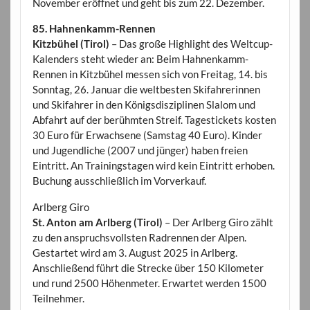
November eröffnet und geht bis zum 22. Dezember.
85. Hahnenkamm-Rennen
Kitzbühel (Tirol)
– Das große Highlight des Weltcup-
Kalenders steht wieder an: Beim Hahnenkamm-
Rennen in Kitzbühel messen sich von Freitag, 14. bis
Sonntag, 26. Januar die weltbesten Skifahrerinnen
und Skifahrer in den Königsdisziplinen Slalom und
Abfahrt auf der berühmten Streif. Tagestickets kosten
30 Euro für Erwachsene (Samstag 40 Euro). Kinder
und Jugendliche (2007 und jünger) haben freien
Eintritt. An Trainingstagen wird kein Eintritt erhoben.
Buchung ausschließlich im Vorverkauf.
Arlberg Giro
St. Anton am Arlberg (Tirol)
– Der Arlberg Giro zählt
zu den anspruchsvollsten Radrennen der Alpen.
Gestartet wird am 3. August 2025 in Arlberg.
Anschließend führt die Strecke über 150 Kilometer
und rund 2500 Höhenmeter. Erwartet werden 1500
Teilnehmer.