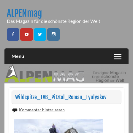
Skip
to
ALPENmag
content
Das Magazin für die schönste Region der Welt
Menü
Wildspitze_TVB_Pitztal_Roman_Tyulyakov
Kommentar hinterlassen